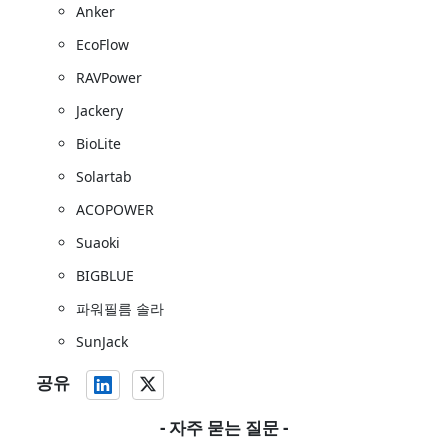
Anker
EcoFlow
RAVPower
Jackery
BioLite
Solartab
ACOPOWER
Suaoki
BIGBLUE
파워필름 솔라
SunJack
공유
- 자주 묻는 질문 -