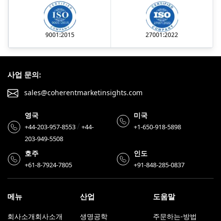
9001:2015
27001:2022
사업 문의:
sales@coherentmarketinsights.com
영국
미국
/
+44-203-957-8553
+44-
+1-650-918-5898
203-949-5508
호주
인도
+61-8-7924-7805
+91-848-285-0837
메뉴
산업
도움말
회사소개회사소개
생명공학
주문하는-방법