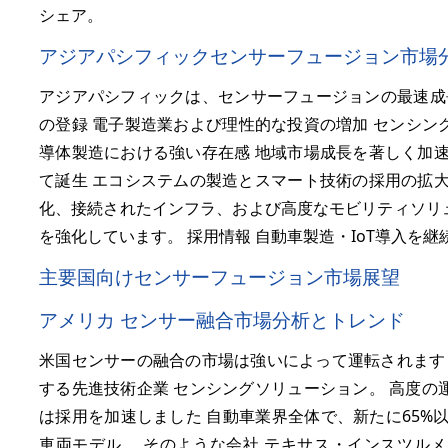
シェア。
アジアパシフィックセンサーフュージョン市場分
アジアパシフィックは、センサーフュージョンの最速成
の登録 電子製造業および理性的な投資の増加 センシング
導体製造における強い存在感 地域市場成長を著しく加速
て誕生 エコシステムの製造とスマート技術の採用の拡大
化、接続されたインフラ、および高度なモビリティソリ
を強化しています。 採用情報 自動車製造・IoT導入を
主要国向けセンサーフュージョン市場展望
アメリカ センサー融合市場分析とトレンド
米国センサーの融合の市場は強いによって運転されます 
する先進技術企業 センシングソリューション。 高度の
は採用を加速しました 自動車業界全体で、新たに
65%
以
車両モデル。 そのような会社 テキサス・インスツルメ