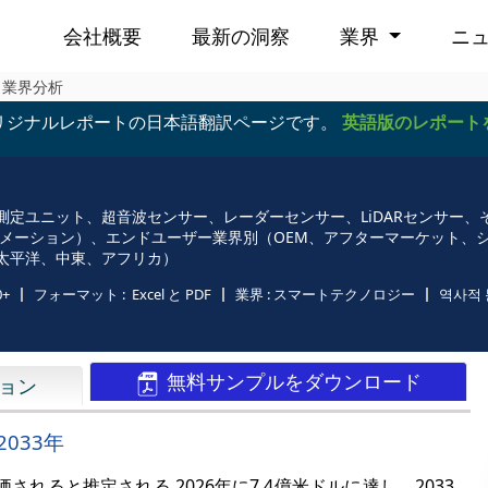
会社概要
最新の洞察
業界
ニ
、業界分析
リジナルレポートの日本語翻訳ページです。
英語版のレポート
測定ユニット、超音波センサー、レーダーセンサー、LiDARセンサー
トメーション）、エンドユーザー業界別（OEM、アフターマーケット、
太平洋、中東、アフリカ）
0+
フォーマット :
Excel と PDF
業界 :
スマートテクノロジー
역사적 
無料サンプルをダウンロード
ョン
2033年
ると推定される 2026年に7.4億米ドルに達し、2033