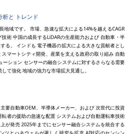
析と トレンド
長地域です。 市場、急速な拡大による
14%
を越えるCAGR
技術 中国の成長するLiDARの生産能力および 自動車・半
する。 インドも 電子機器の拡大による大きな貢献者とし
 スマートシティ開発、産業を支える政府の取り組み 自動
ューション センサーの融合システムに対するさらなる需要
継続して強化 地域の強力な市場拡大見通し。
主要自動車OEM、半導体メーカー、および 次世代に投資
運転者の援助の急速な配置 システムおよび自動運転車技術
上が発売 2025年までにセンサー融合システムを統合する
ンツとハネウェルが著しく研究を拡充 AI対応のセンシン