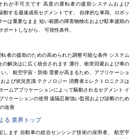
それが不可欠です 高度の運転者の援助システムおよび
高度で駆動する最速成長セグメントです。 自律的な車両、ロボッ
ンサーは重要なまま 短い範囲の障害物検出および駐車援助の
サポートしながら、 可視性条件。
運転者の援助のための高められた調整可能な条件 システム
の融合の解決はに広く統合されます 運行、衝突回避および車の
さい。 航空宇宙・防衛 需要が高まるため、アプリケーショ
および状況意識 テクノロジー 消費者エレクトロニクスは
ホームアプリケーションによって駆動されるセグメント イ
プリケーションの使用 遠隔忍耐強い監視および診断のため
率の改善
よる 業界トップ
配します 自動車の総合センシング技術の採用者、 航空宇