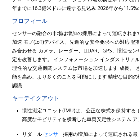
年までに16.3億米ドルに達する見込み 2026年から
11.5%
プロフィール
センサーの融合の市場は増加の採用によって運転されま
加速 モノ(IoT)デバイス、先進的な安全要求への対応
み合わせる カメラ、レーダー、LIDAR、GPS、慣性
定を改善します。 インフォメーション インダストリアル
理性的な交通機関システムは市場を加速します 成長。 
能を高め、より多くのことを可能にします 精密な目的の
認識
キーテイクアウト
慣性測定ユニット(IMU)は、公正な株式を保持す
高度なモビリティを横断した車両安定性システム ア
リダール
センサー
採用の増加によって運転される最