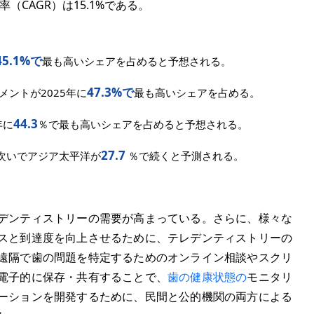
率（CAGR）は
15.1%
である。
45.1%で
最も高いシェアを占めると予想される。
47.3%で
ントが2025年に
最も高いシェアを占める。
44.3
年に
％で最も高いシェアを占めると予想される。
27.7
次いでアジア太平洋が
％で続くと予測される。
デンティストリーの需要が高まっている。さらに、様々な
スと到達度を向上させるために、テレデンティストリーの
遠隔で歯の問題を特定するためのオンライン相談やスクリ
電子的に保存・共有することで、
歯の健康状態の
モニタリ
ーションを開発するために、民間と公的機関の両方による