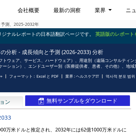
会社概要
最新の洞察
業界
ニ
、2025-2032年
リジナルレポートの日本語翻訳ページです。
英語版のレポート
- 成長傾向と予測 (2026-2033) 分析
フトウェア、サービス、ハードウェア）、用途別（遠隔コンサルティン
ケーション）、エンドユーザー別（医療提供者、患者、その他）、地域
0+
フォーマット :
Excel と PDF
業界 :
ヘルスケアIT
역사적 분포 범위 
無料サンプルをダウンロード
ョン
033
2000万米ドルと
推定され、2032年には
62億1000万米ドルに