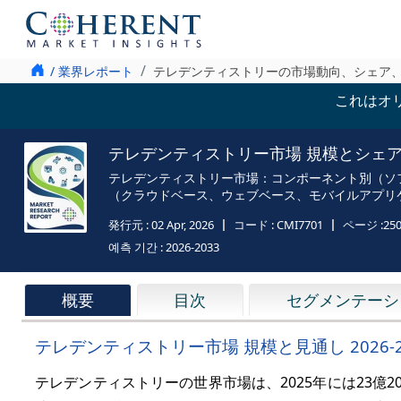
/ 業界レポート
テレデンティストリーの市場動向、シェア、予測
これはオ
テレデンティストリー市場 規模とシェアの分析 
テレデンティストリー市場：コンポーネント別（ソ
（クラウドベース、ウェブベース、モバイルアプリ
発行元 :
02 Apr, 2026
コード :
CMI7701
ページ :
25
예측 기간 :
2026-2033
概要
目次
セグメンテーシ
テレデンティストリー市場 規模と見通し 2026-2
テレデンティストリーの世界市場は、2025年には
23億