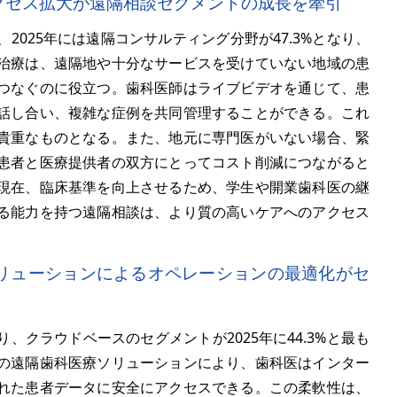
アクセス拡大が遠隔相談セグメントの成長を牽引
025年には遠隔コンサルティング分野が47.3%となり、
治療は、遠隔地や十分なサービスを受けていない地域の患
つなぐのに役立つ。歯科医師はライブビデオを通じて、患
話し合い、複雑な症例を共同管理することができる。これ
貴重なものとなる。また、地元に専門医がいない場合、緊
患者と医療提供者の双方にとってコスト削減につながると
現在、臨床基準を向上させるため、学生や開業歯科医の継
る能力を持つ遠隔相談は、より質の高いケアへのアクセス
ソリューションによるオペレーションの最適化がセ
クラウドベースのセグメントが2025年に44.3%と最も
の遠隔歯科医療ソリューションにより、歯科医はインター
れた患者データに安全にアクセスできる。この柔軟性は、