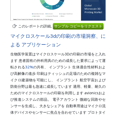
このレポートの詳細,
サンプル コピーをリクエスト
マイクロスケール3dの印刷の市場洞察、に
よる アプリケーション
生物医学装置はマイクロスケール3Dの印刷の市場をと入れ
ます 患者固有の外科用具のための成長した要求によって運
32%
転される
の共有、 インプラント 生体適合性材料およ
び高解像の進歩 印刷はティッシュの足場のための複雑なマ
イクロ建築物を可能にし、 インプラント 航空宇宙および
防衛分野は最も急速に成長しています 適用、軽量、耐久の
ためのマイクロスケールの印刷を利用します avionicsおよ
び推進システムの部品。 電子アカウント 微細な回路やセ
ンサーを生成し、大きなシェアを 自動車用途はマイクロ流
体デバイスやセンサーに焦点を合わせています プロトタイ