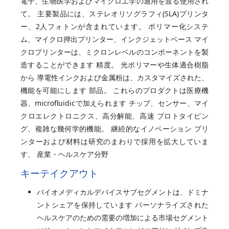
電子、生物医学およびマイクロ工学の適用を渡る使用され
て。 主要製品には、ステレオリソグラフィ(SLA)プリンタ
ー、2人フォトンが含まれています。 ポリマー化システ
ム、マイクロ押出プリンター、インクジェットベース マイ
クロプリンターは、ミクロンレベルのコンポーネントを製
造することができます 精度。 光ポリマーや生体適合樹脂
から 導電性インクおよび金属粉は、カスタマイズされた、
機能を可能にします 部品。 これらのプロダクトは医療機
器、microfluidicで加えられます チップ、センサー、マイ
クロエレクトロニクス、高分解能、高速 プロトタイピン
グ、複雑な幾何学的機能。 継続的なイノベーション プリ
ンターおよび材料は研究のまわりで採用を拡大していま
す、 産業・ヘルスケア分野
キーテイクアウト
バイオメディカルデバイスサブセグメントは、ドミナ
ントシェアを保持しています パーソナライズされた
ヘルスケアのための需要の増加による市場セグメント