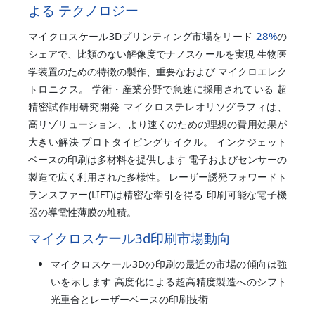
よる テクノロジー
28%
マイクロスケール3Dプリンティング市場をリード
の
シェアで、比類のない解像度でナノスケールを実現 生物医
学装置のための特徴の製作、重要なおよび マイクロエレク
トロニクス。 学術・産業分野で急速に採用されている 超
精密試作用研究開発 マイクロステレオリソグラフィは、
高リゾリューション、より速くのための理想の費用効果が
大きい解決 プロトタイピングサイクル。 インクジェット
ベースの印刷は多材料を提供します 電子およびセンサーの
製造で広く利用された多様性。 レーザー誘発フォワードト
ランスファー(LIFT)は精密な牽引を得る 印刷可能な電子機
器の導電性薄膜の堆積。
マイクロスケール3d印刷市場動向
マイクロスケール3Dの印刷の最近の市場の傾向は強
いを示します 高度化による超高精度製造へのシフト
光重合とレーザーベースの印刷技術