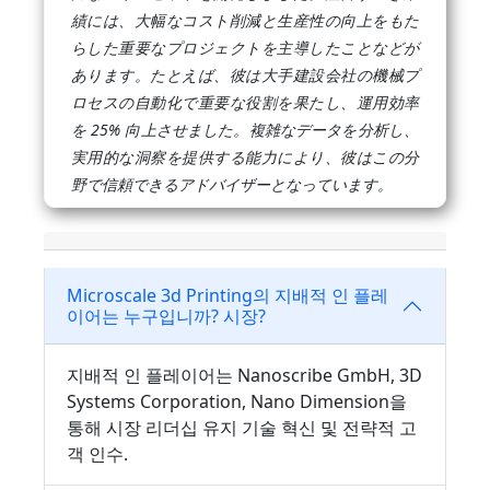
績には、大幅なコスト削減と生産性の向上をもた
らした重要なプロジェクトを主導したことなどが
あります。たとえば、彼は大手建設会社の機械プ
ロセスの自動化で重要な役割を果たし、運用効率
を 25% 向上させました。複雑なデータを分析し、
実用的な洞察を提供する能力により、彼はこの分
野で信頼できるアドバイザーとなっています。
Microscale 3d Printing의 지배적 인 플레
이어는 누구입니까? 시장?
지배적 인 플레이어는 Nanoscribe GmbH, 3D
Systems Corporation, Nano Dimension을
통해 시장 리더십 유지 기술 혁신 및 전략적 고
객 인수.