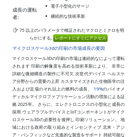
電子小型化のサージ
成長の運転
継続的な技術革新
者:
75 以上のパラメータで検証されたマクロとミクロを明
らかにする,
レポートにすぐにアクセス
マイクロスケール3dの印刷の市場成長の要因
マイクロスケール3Dの印刷の市場は連続的なによって運転
されます 印刷の解像度を高める技術革新により、 非常に
詳細な微細構造の製作に不可欠 次世代デバイス ヘルスケ
ア分野からの需要の上昇 カスタマイズされた生物医学の注
19%
入および足場のそれ以上の燃料の成長、
のバイオメ
ディカルマイクロファブリケーション活動の増加による証
拠 2025年。 さらに、エレクトロニクスの小型化と成長の
採用 ウェアラブルデバイスとIoTコンポーネントがマイク
ロスケール3Dの必要性を後押し 印刷ソリューション。 地
域における政府の取り組みとインセンティブ 北米・アジ
ア・パシフィックなど先進的な製造をサポート 持続可能な