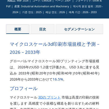
掲載誌: Mar 2026
コード: CMI628
ページ: 250+
フォーマット: Excel &
Pdf
産業: Industrial Automation and Machinery
역사적 분포 범위 :
2020 -
2024
기준 연도 :
2025
예상 연도 :
2026
예측 기간 :
2026 - 2033
概要
目次
セグメンテーション
マイクロスケール3d印刷市場規模と予測 –
2026 – 2033年
グローバルマイクロスケール3Dプリンティング市場規模
は、 2026年のUSD 1.2億で評価され、USD 3.8に達する見
込み 2033年(昭和20年)10年(昭和40年)10年(昭和40年)
16.5%
2026年から2033年にかけて
。
プロフィール
マイクロスケール
3Dの プリント
市場は高度の印刷の技術
を渡します 高精度で小規模な構造を創り出すための材料