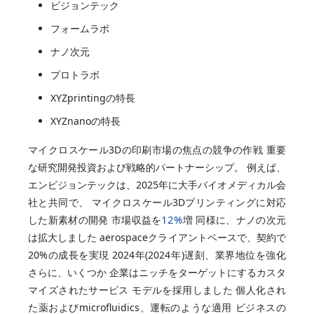
ビジョンテック
フォームラボ
ナノ次元
プロトラボ
XYZprintingの特長
XYZnanoの特長
マイクロスケール3Dの印刷市場の焦点の競争の作戦 重要
な研究開発投資および戦略的パートナーシップ。 例えば、
エンビジョンテックは、2025年に大手バイオメディカル会
社と共同で、 マイクロスケール3Dプリンティングに対応
12%
した新素材の開発 市場収益を
増 同様に、ナノの次元
は拡大しました aerospaceクライアントベースで、契約で
20%の成長を実現 2024年(2024年)遅刻、業界地位を強化
さらに、いくつか 企業はニッチをターゲットにするカスタ
マイズされたサービス モデルを採用しました 個人化され
た薬およびmicrofluidics、運転のような適用 ビジネスの