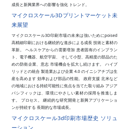
成長と新興業界への影響を強化 トレンド。
マイクロスケール3Dプリントマーケット未
来展望
マイクロスケール3D印刷市場の未来は強いためにpoised
高精細印刷における継続的な進歩による成長 技術と素材の
革新。 ヘルスケアからの需要増加 患者固有のインプラン
ト、電子機器、航空宇宙、 そして小型、高精度の部品のた
めの防衛企業、意志 市場機会を拡大し続けます。 ハイブ
リッドとの統合 製造業および企業 4.0 のイニシアチブは生
産を高めます 効率および部品の性能。 政府支援 北米など
の地域における持続可能性に焦点を当てた取り組み アジア
パシフィックは、環境にやさしい素材の採用を推進しま
す。 プロセス。 継続的な研究開発と新興アプリケーショ
ンが持続する 長期的な市場成長。
マイクロスケール3d印刷市場歴史 ソリュ
ーション