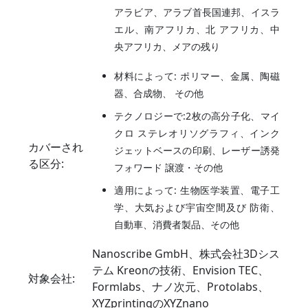
アラビア、アラブ首長国連邦、イスラ
エル、南アフリカ、北 アフリカ、中
央アフリカ、メアの残り
材料によって: ポリマー、金属、陶磁
器、合成物、 その他
テクノロジーで:2枚の高分子化、マイ
クロ ステレオリソグラフィ、インク
カバーされ
ジェットベースの印刷、レーザー誘発
る区分:
フォワード 譲渡・その他
適用によって: 生物医学装置、電子工
学、大気および宇宙空間及び 防衛、
自動車、消費者製品、その他
Nanoscribe GmbH、株式会社3Dシス
テム Kreonの技術、Envision TEC、
対象会社:
Formlabs、ナノ次元、Protolabs、
XYZprintingのXYZnano