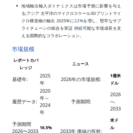
地域輸出輸入ダイナミクスは市場予測に影響を与え
る;アジア 太平洋のマイクロスケール3Dプリントマイ
22%
クロ構造物の輸出 2025年に
を増し、堅牢なサプ
ライチェーンの統合を実証 持続可能な市場成長を支
える国際的なコラボレーション。
市場規模
レポートカバ
ニュース
レッジ
2025
1億米
基礎年:
2026年の市場規模:
年
ドル
2020
2026
年～
履歴データ:
予測期間:
へ
2024
2033
年
米ド
予測期間
16.5%
ル
2026〜2033
2033年 価値の投射: