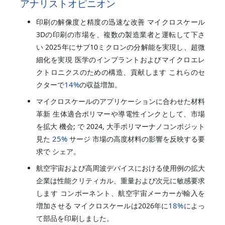
アナリストオピニオン
印刷の解像度と精度の迅速な改善 マイクロスケール
3Dの印刷の市場を、複数の製造業者と運転して下さ
い 2025年にサブ10ミクロンの分解能を実現し、超微
細化を実現 医学のインプラントおよびマイクロエレ
クトロニクスのための構造、貢献します これらのセ
14%
クターで
の収益増加。
マイクロスケールのアプリケーションに合わせた材料
革新 生体適合ポリマーや導電性インクとして、市場
を拡大 機会; で 2024, 大手ポリマーナノコンポジット
25%
見た
サージ 市場の高度材料の影響を反映する要
求で シェア。
航空宇宙および高周波デバイスにおける使用例の拡大
企業は性能クリティカル、重量および次元に敏感要求
します コンポーネント、航空宇宙メーカーが輸入を
18%
増加させる マイクロスケールは2026年に
によっ
て部品を印刷しました。