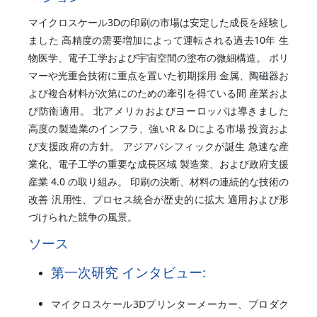
マイクロスケール3Dの印刷の市場は安定した成長を経験し
ました 高精度の需要増加によって運転される過去10年 生
物医学、電子工学および宇宙空間の塗布の微細構造。 ポリ
マーや光重合技術に重点を置いた初期採用 金属、陶磁器お
よび複合材料が次第にのための牽引を得ている間 産業およ
び防衛適用。 北アメリカおよびヨーロッパは導きました
高度の製造業のインフラ、強いR & Dによる市場 投資およ
び支援政府の方針。 アジアパシフィックが誕生 急速な産
業化、電子工学の重要な成長区域 製造業、および政府支援
産業 4.0 の取り組み。 印刷の決断、材料の連続的な技術の
改善 汎用性、プロセス統合が歴史的に拡大 適用および形
づけられた競争の風景。
ソース
第一次研究 インタビュー:
マイクロスケール3Dプリンターメーカー、プロダク