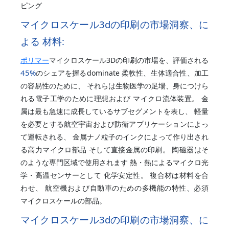
ピング
マイクロスケール3dの印刷の市場洞察、に
よる 材料:
ポリマー
マイクロスケール3Dの印刷の市場を、評価される
45%
のシェアを握るdominate 柔軟性、生体適合性、加工
の容易性のために、 それらは生物医学の足場、身につけら
れる電子工学のために理想および マイクロ流体装置。 金
属は最も急速に成長しているサブセグメントを表し、 軽量
を必要とする航空宇宙および防衛アプリケーションによっ
て運転される、 金属ナノ粒子のインクによって作り出され
る高力マイクロ部品 そして直接金属の印刷。 陶磁器はそ
のような専門区域で使用されます 熱・熱によるマイクロ光
学・高温センサーとして 化学安定性。 複合材は材料を合
わせ、 航空機および自動車のための多機能の特性、必須
マイクロスケールの部品。
マイクロスケール3dの印刷の市場洞察、に