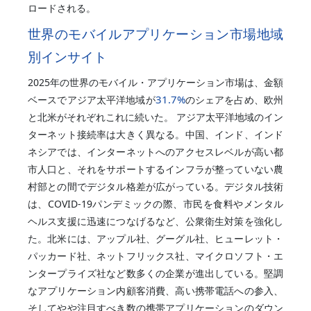
ロードされる。
世界のモバイルアプリケーション市場地域
別インサイト
2025年の世界のモバイル・アプリケーション市場は、金額
31.7%
ベースでアジア太平洋地域が
のシェアを占め、欧州
と北米がそれぞれこれに続いた。 アジア太平洋地域のイン
ターネット接続率は大きく異なる。中国、インド、インド
ネシアでは、インターネットへのアクセスレベルが高い都
市人口と、それをサポートするインフラが整っていない農
村部との間でデジタル格差が広がっている。デジタル技術
は、COVID-19パンデミックの際、市民を食料やメンタル
ヘルス支援に迅速につなげるなど、公衆衛生対策を強化し
た。北米には、アップル社、グーグル社、ヒューレット・
パッカード社、ネットフリックス社、マイクロソフト・エ
ンタープライズ社など数多くの企業が進出している。堅調
なアプリケーション内顧客消費、高い携帯電話への参入、
そしてやや注目すべき数の携帯アプリケーションのダウン