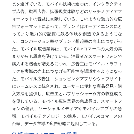
長を遂げている。モバイル技術の進歩は、インタラクティ
ブ広告、動画広告、拡張現実体験などのリッチメディアフ
ォーマットの普及に貢献している。このような魅力的な広
告フォーマットによって、ブランドはオーディエンスにと
ってより魅力的で記憶に残る体験を創造できるようにな
り、コンバージョン率やブランド想起率の向上につながっ
た。モバイル広告業界は、モバイルeコマースの人気の高
まりからも恩恵を受けている。消費者がスマートフォンで
購入する機会が増えるにつれ、広告主はモバイルトラフィ
ックを実際の売上につなげる可能性を認識するようになっ
た。モバイル広告は、ショッピングアプリやウェブサイト
にシームレスに統合され、ユーザーに便利な商品発見・購
入方法を提供し、広告主とパブリッシャー双方の収益成長
を促している。モバイル広告業界の急成長は、スマートフ
ォンの普及、ソーシャルメディアやモバイルアプリの急
増、モバイルテクノロジーの進歩、モバイルeコマースの
台頭、データ主導の広告戦略に起因している。