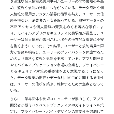
タ漏洩や個人情報の悪用事例がユーザーの間で警戒心を高
め、監視や規制の強化につながっている。データ流出や個
人情報の悪用はデジタル業界に衝撃を与え、ユーザーの信
頼を損ない、消費者の不安を煽っている。機密データへの
不正アクセスや個人情報の売買をめぐる著名な事件によ
り、モバイルアプリのセキュリティの脆弱性が露呈し、ユ
ーザーは個人情報が悪用された場合の潜在的な影響に不安
を抱くようになった。その結果、ユーザーと規制当局の両
方が警鐘を鳴らし、ユーザーのプライバシーを保護するた
めのより厳格な監視と規制を要求している。アプリ開発者
やモバイルアプリケーション市場の企業も、プライバシー
とセキュリティ対策の重要性をより意識するようになっ
た。データ収集の慣行やデータ利用の目的に関する透明性
は、ユーザーの信頼を築き、維持するための焦点となって
いる。
さらに、業界団体や技術コミュニティが協力して、アプリ
開発者が従うべきベストプラクティスやガイドラインを策
定し、プライバシー・バイ・デザインの重要性を強調して