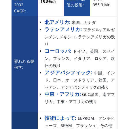
15.8%
の
2032
値の投射:
355.3 Mn
CAGR:
北アメリカ:
米国、カナダ
ラテンアメリカ:
ブラジル, アルゼ
ンチン, メキシコ, ラテンアメリカの残
り
ヨーロッパ:
ドイツ、英国、スペイ
ン、フランス、イタリア、ロシア、欧
覆われる幾
州の残り
何学:
アジアパシフィック:
中国、イン
ド、日本、オーストラリア、韓国、ア
セアン、アジアパシフィックの残り
中東・アフリカ:
GCC諸国、南アフ
リカ、中東・アフリカの残り
技術によって:
EEPROM、アンチヒ
ューズ、SRAM、フラッシュ、その他