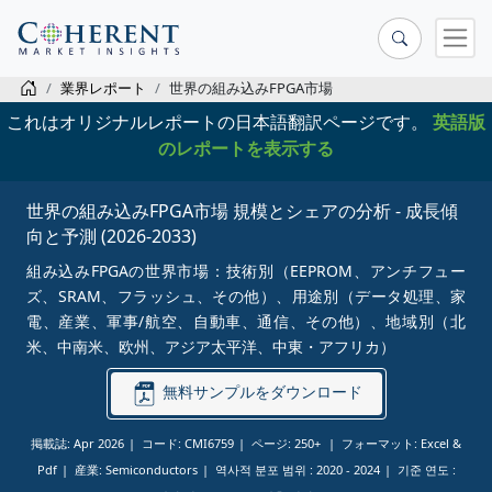
業界レポート
世界の組み込みFPGA市場
これはオリジナルレポートの日本語翻訳ページです。
英語版
のレポートを表示する
世界の組み込みFPGA市場 規模とシェアの分析 - 成長傾
向と予測 (2026-2033)
組み込みFPGAの世界市場：技術別（EEPROM、アンチフュー
ズ、SRAM、フラッシュ、その他）、用途別（データ処理、家
電、産業、軍事/航空、自動車、通信、その他）、地域別（北
米、中南米、欧州、アジア太平洋、中東・アフリカ）
無料サンプルをダウンロード
掲載誌: Apr 2026
コード: CMI6759
ページ: 250+
フォーマット: Excel &
Pdf
産業: Semiconductors
역사적 분포 범위 :
2020 - 2024
기준 연도 :