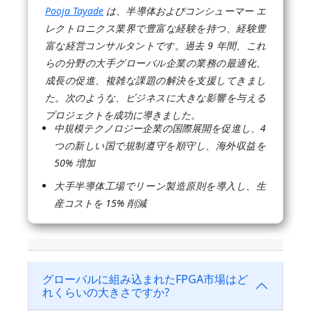
Pooja Tayade
は、半導体およびコンシューマー エ
レクトロニクス業界で豊富な経験を持つ、経験豊
富な経営コンサルタントです。過去 9 年間、これ
らの分野の大手グローバル企業の業務の最適化、
成長の促進、複雑な課題の解決を支援してきまし
た。次のような、ビジネスに大きな影響を与える
プロジェクトを成功に導きました。
中規模テクノロジー企業の国際展開を促進し、4
つの新しい国で規制遵守を順守し、海外収益を
50% 増加
大手半導体工場でリーン製造原則を導入し、生
産コストを 15% 削減
グローバルに組み込まれたFPGA市場はど
れくらいの大きさですか?