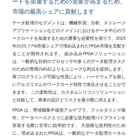
ードを加速するための需要が高まるため、
市場の最高シェアに貢献します
データ処理のセグメントは、機械学習、分析、ストレージ
アプリケーションなどのドメインにおけるデータ中心のワ
ークロードを加速するための重要な必要性を借りて、2025
35.17%
年の
市場シェアで埋め込まれたFPGA市場を支配す
ることが期待されます。 組み込みFPGAソリューション
は、一般的な目的のプロセッサや多くのデータ処理タスク
のための専用のASICよりもユニークな利点を提供します。
再プログラミング可能な性質により、ハードウェアを新し
いアルゴリズムやワークロード特性で進化させることがで
きます。 この柔軟性は、カスタムシリコンソリューション
と比較して、将来の設計とリスクを最小限に抑えます。
FPGA は、帯域幅集中線形アルゲブラ、フィルタリング操
作、データベースクエリに必要な並列処理パイプラインを
実装する際に非常に効率的です。 大規模な並列性のため
に、埋め込まれたFPGAは、一般的なデータ処理カーネル