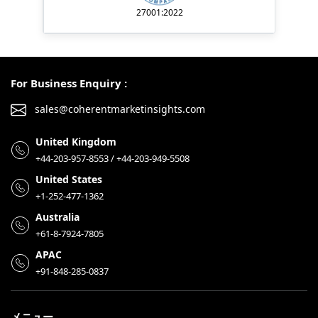
27001:2022
For Business Enquiry :
sales@coherentmarketinsights.com
United Kingdom
+44-203-957-8553 / +44-203-949-5508
United States
+1-252-477-1362
Australia
+61-8-7924-7805
APAC
+91-848-285-0837
メニュー