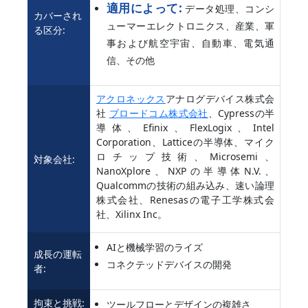
適用によって:
データ処理、コンシ
カバーされ
ューマーエレクトロニクス、産業、軍
る区分:
事および航空宇宙、自動車、電気通
信、その他
アクロネックス
アナログデバイス株式会
社
ブロードコム株式会社
、Cypressの半
導体、Efinix、FlexLogix、Intel
Corporation、Latticeの半導体、マイク
ロチップ技術、Microsemi、
対象会社:
NanoXplore、NXPの半導体N.V.、
Qualcommの技術の組み込み、速い論理
株式会社、Renesasの電子工学株式会
社、Xilinx Inc。
AIと機械学習のライズ
成長の運転
コネクテッドデバイスの開発
者:
拘束と挑戦:
ツールフローとデザインの複雑さ