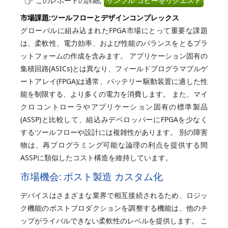
このレポートの詳細,
サンプル コピーをリクエスト
市場課題:ツールフローとデザインコンプレックス
グローバルに組み込まれたFPGA市場にとって重要な課題
は、柔軟性、電力効率、および性能のバランスをとるプラ
ットフォームの作成を含みます。 アプリケーション固有の
集積回路(ASICs)とは異なり、フィールドプログラマブルゲ
ートアレイ(FPGA)は通常、バッテリー駆動装置に適した性
能を制限する、より多くの電力を消費します。 また、マイ
クロコントローラやアプリケーション固有の標準製品
(ASSP)と比較して、組込みデベロッパーにFPGAを少なく
するツールフローや設計には複雑性があります。 別の障害
物は、再プログラミング可能な論理の利点を提供する間
ASSPに類似したコスト構造を維持しています。
市場機会:
ポスト製造 カスタム化
デバイスはさまざまな業界で相互接続されるため、ロジッ
ク機能のポストプロダクションを調整する機能は、他のチ
ップがライバルできない柔軟性のレベルを提供します。 こ