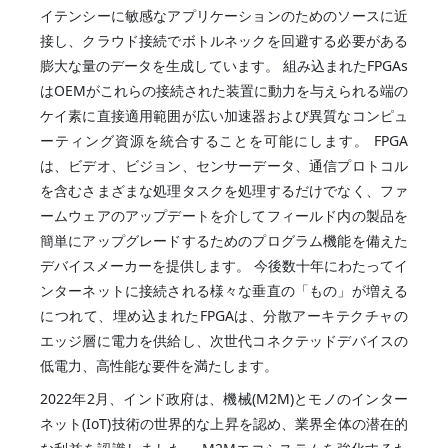
イテンシーに敏感なアプリケーションのためのソースに近
接し、クラウド接続でボトルネックを回避する必要がある
膨大な量のデータを生成しています。 組み込まれたFPGAs
はOEMがこれらの接続された装置に動力を与えられる端の
ケイ素に直接適用範囲が広い加速器および異質なコンピュ
ーティング資源を統合することを可能にします。 FPGA
は、ビデオ、ビジョン、センサーデータ、通信プロトコル
を含むさまざまな処理タスクを処理するだけでなく、ファ
ームウェアのアップデートを介してフィールド内の製品を
簡単にアップグレードするためのプログラム機能を備えた
デバイスメーカーを提供します。 今後数十年にわたってイ
ンターネットに接続される様々な垂直の「もの」が増える
につれて、埋め込まれたFPGAは、分散アーキテクチャの
エッジ層に電力を供給し、次世代コネクテッドデバイスの
低電力、高性能な要件を満たします。
2022年2月、インド政府は、機械(M2M)とモノのインター
ネット(IoT)技術の世界的な上昇を認め、業界全体の潜在的