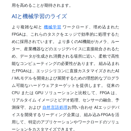
用を高めることが期待されます。
AIと機械学習のライズ
より複雑なAIと
機械学習
ワークロード、埋め込まれた
FPGAは、これらのタスクをエッジで効率的に処理するた
めに採用されています。 より多くのAI機能がカメラ、ルー
ター、産業機器などのエッジデバイスに直接統合されるた
め、データが生成され消費される場所に近い、柔軟で高性
能なコンピューティングの必要性があります。 組み込まれ
たFPGAsは、エッジシリコンに直接カスタマイズされたAI
/ MLモデルを開発および展開するための理想的なプログラ
ム可能なハードウェアターゲットを提供します。 従来の
CPU または GPU ソリューションと比較して、FPGA は、
リアルタイム イメージとビデオ処理、センサーの融合、予
測保守、および
自然言語処理
お問い合わせ AIエッジデバ
イスを開発するリーディング企業は、組み込みFPGAを活
用して、特定のアプリケーションやワークロードのソリュ
ーションをカスタマイズできます。