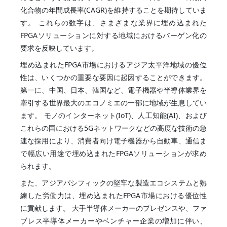
化合物の年間成長率(CAGR)を維持することを期待していま
す。 これらの数字は、さまざまな業界に埋め込まれた
FPGAソリューションに対する地域におけるバーゲン化の
要求を反映しています。
埋め込まれたFPGA市場におけるアジア太平洋地域の優位
性は、いくつかの重要な要因に起因することができます。
第一に、中国、日本、韓国など、電子機器や半導体業界を
牽引する世界最大のエコノミエの一部に地域が生息してい
ます。 モノのインターネット(IoT)、人工知能(AI)、および
これらの国における5Gネットワークなどの高度な技術の急
速な採用により、消費者向け電子機器から自動車、通信ま
で幅広い用途で埋め込まれたFPGAソリューションが求め
られます。
また、アジアパシフィックの堅牢な製造エコシステムと熟
練した労働力は、埋め込まれたFPGA市場における優位性
に貢献します。 大手半導体メーカーのプレゼンスや、ファ
ブレス半導体メーカーやベンチャー企業の増加に伴い、