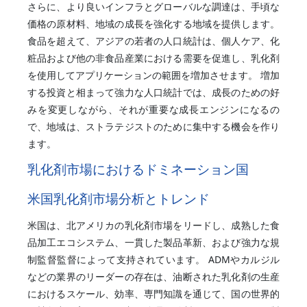
さらに、より良いインフラとグローバルな調達は、手頃な
価格の原材料、地域の成長を強化する地域を提供します。
食品を超えて、アジアの若者の人口統計は、個人ケア、化
粧品および他の非食品産業における需要を促進し、乳化剤
を使用してアプリケーションの範囲を増加させます。 増加
する投資と相まって強力な人口統計では、成長のための好
みを変更しながら、それが重要な成長エンジンになるの
で、地域は、ストラテジストのために集中する機会を作り
ます。
乳化剤市場におけるドミネーション国
米国乳化剤市場分析とトレンド
米国は、北アメリカの乳化剤市場をリードし、成熟した食
品加工エコシステム、一貫した製品革新、および強力な規
制監督監督によって支持されています。 ADMやカルジル
などの業界のリーダーの存在は、油断された乳化剤の生産
におけるスケール、効率、専門知識を通じて、国の世界的