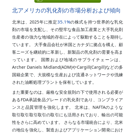
北アメリカの乳化剤の市場分析および傾向
35.1%
北米は、2025年に推定
の株式を持つ世界的な乳化
剤の市場を支配し、その堅牢な食品加工産業と大手乳化剤
生産者の強力な地域的存在によって駆動することを期待し
ています。 大手食品会社が米国とカナダに拠点を構え、顧
客ニーズを継続的に革新し、新製品の乳化剤の需要を高ま
っています。 国際および地域のサプライチェーンは、
Archer Daniels Midland(ADM)やCargill(Cargill)などの多
国籍企業で、大規模な生産および流通ネットワークや洗練
された油断処理プラントを保有しています。
また重要なのは、厳格な安全規則の下で使用される必要が
あるFDA承認食品グレードの乳化剤であり、コンプライア
ンスと品質管理を強化します。 北米は、NAFTAのような
取引取引取引取引の取引にも活用されており、輸出の可能
性をさらに高めています。 さらなる市場統合により、北米
の地位を強化し、製造およびアプリケーション開発におけ