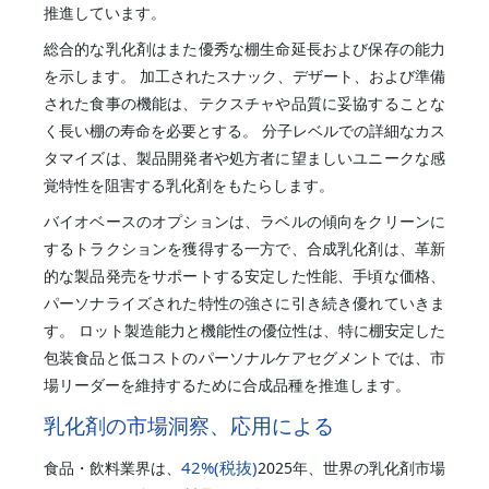
推進しています。
総合的な乳化剤はまた優秀な棚生命延長および保存の能力
を示します。 加工されたスナック、デザート、および準備
された食事の機能は、テクスチャや品質に妥協することな
く長い棚の寿命を必要とする。 分子レベルでの詳細なカス
タマイズは、製品開発者や処方者に望ましいユニークな感
覚特性を阻害する乳化剤をもたらします。
バイオベースのオプションは、ラベルの傾向をクリーンに
するトラクションを獲得する一方で、合成乳化剤は、革新
的な製品発売をサポートする安定した性能、手頃な価格、
パーソナライズされた特性の強さに引き続き優れていきま
す。 ロット製造能力と機能性の優位性は、特に棚安定した
包装食品と低コストのパーソナルケアセグメントでは、市
場リーダーを維持するために合成品種を推進します。
乳化剤の市場洞察、応用による
42%
(税抜)
食品・飲料業界は、
2025年、世界の乳化剤市場