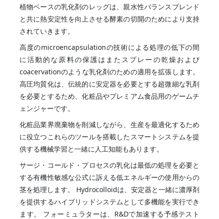
植物ベースの乳化剤のレッグは、親水性バランスブレンド
と共に熱安定性を向上させる酵素の切開のためにより支持
されていきます。
高度のmicroencapsulationの技術による処理の低下の間
に活動的な原料の保護はまたスプレーの乾燥および
coacervationのような乳化剤のための適用を拡張します。
高圧均質化は、伝統的に安定器を必要とする超微細な乳剤
を必要とするため、化粧品やプレミアム食品用のゲームチ
ェンジャーです。
化粧品業界廃棄物を削減しながら、生産を最適化するため
に役立つこれらのツールを搭載したスマートシステムを提
供する機械学習と一緒に人工知能もあります。
サージ・コールド・プロセスの乳化は最低の処理を必要と
する有機性敏感な公式に訴える低エネルギーの使用からの
茎を処理します。 Hydrocolloidは、安定器と一緒に濃厚剤
を提供するハイブリッドシステムとして多機能を実行でき
ます。 フォーミュラターは、R&Dで加速する予感テスト