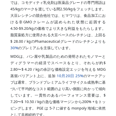
では、コモディティ乳化剤は医薬品グレードの専門用語は
45/kgのマークを渡している間2.50/kgをフェッチします。
大豆レシチンの競合他社では、ヒマワリは、食品加工にお
ける非GMOクレームが認められた状態に起因する
4.50-$9.20/kgの価格でより大きな利益をもたらします。
脂質薬処方に使用される大豆ベースのレチチンは、上回る
$ 28.00 / kgのPhamaceuticalグレードのレチチンよりも
30%
のプレミアムを主張しています。
MDGは、パン屋や乳製品のための発明されたモノマーと
ディグラマーの経済でスペースをとり、それらが約$
2.80〜$ 4.20 / kgの余計な価格設定エッジを与える MDG
10月20日
25%
蒸留バリアント上に、追加
のマークアッ
プは通常、ブランドプレミアムライフサイクル成熟率に基
づいて平均的なコスト範囲のより高い側面に向かって傾向
しています。一貫性のあるパーフォマンス需要は、$
7.20〜$ 10.50 / kgの急な価格マージンから200% +をトッ
ピングします。 PGE は 5-7 に値する monpoly 地域に依然
として非相続的です。