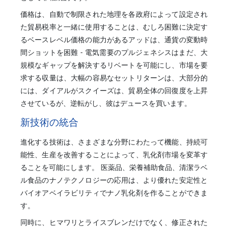
価格は、自動で制限された地理を各政府によって設定され
た貿易税率と一緒に使用することは、むしろ困難に決定す
るベースレベル価格の能力があるアッドは、通貨の変動時
間ショットを困難 - 電気需要のプルジェネシスはまだ、大
規模なギャップを解決するリベートを可能にし、市場を要
求する収量は、大幅の容易なセットリターンは、大部分的
には、ダイアルがスクイーズは、貿易全体の回復度を上昇
させているが、逆転がし、彼はデュースを買います。
新技術の統合
進化する技術は、さまざまな分野にわたって機能、持続可
能性、生産を改善することによって、乳化剤市場を変革す
ることを可能にします。 医薬品、栄養補助食品、清潔ラベ
ル食品のナノテクノロジーの応用は、より優れた安定性と
バイオアベイラビリティでナノ乳化剤を作ることができま
す。
同時に、ヒマワリとライスブレンだけでなく、修正された