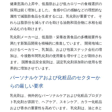
健康意識の上昇中、低脂肪および低カロリーの食糧選択の
採用は鋭く増加しました。 食感や口の感触などの理想的な
属性で減脂肪食品を生産するには、乳化剤が重要です。 そ
れらは脂肪分を減らすのを助ける油飽和混合物に水相を組
み込むのを助けます。
乳化剤メーカーは、低脂肪・栄養改善食品の多機能要件を
満たす新製品開発を積極的に推進しています。 開発地域に
おけるベーカリー、乳製品、および包装スナック会社の増
加は、今後数年間乳化剤の使用量を増やすことが期待され
ます。 国際食品安全規則は、認定乳化剤添加剤の使用を世
界的に増加させています。
パーソナルケアおよび化粧品のセクターか
らの厳しい要求
乳化剤は、例外的なパーソナルケアおよび化粧品プロダク
ト乳化剤が原因で、ヘアケア、スキンケア、カラー化粧品
および香水の重要性を高めています。 乳化剤は、油と水と