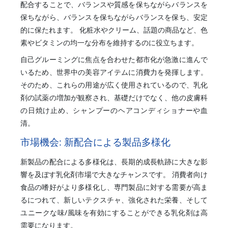
配合することで、バランスや質感を保ちながらバランスを
保ちながら、バランスを保ちながらバランスを保ち、安定
的に保たれます。 化粧水やクリーム、話題の商品など、色
素やビタミンの均一な分布を維持するのに役立ちます。
自己グルーミングに焦点を合わせた都市化が急激に進んで
いるため、世界中の美容アイテムに消費力を発揮します。
そのため、これらの用途が広く使用されているので、乳化
剤の試薬の増加が観察され、基礎だけでなく、他の皮膚科
の日焼け止め、シャンプーのヘアコンディショナーや血
清。
市場機会: 新配合による製品多様化
新製品の配合による多様化は、長期的成長軌跡に大きな影
響を及ぼす乳化剤市場で大きなチャンスです。 消費者向け
食品の嗜好がより多様化し、専門製品に対する需要が高ま
るにつれて、新しいテクスチャ、強化された栄養、そして
ユニークな味/風味を有効にすることができる乳化剤は高
需要になります。