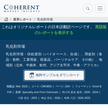
業界レポート
乳化剤市場
これはオリジナルレポートの日本語翻訳ページです。
英語版
のレポートを表示する
乳化剤市場
乳化剤市場：供給源別（バイオベース、合成）、用途別（食
品・飲料、工業用途、医薬品、パーソナルケア、その他）、地
域別（北米、中南米、欧州、アジア太平洋、中東・アフリカ）
無料サンプルをダウンロード
掲載誌: Mar 2026
コード: CMI3850
ページ: 250+
フォーマット: Excel &
Pdf
産業: Specialty and Fine Chemicals
역사적 분포 범위 :
2020 - 2024
기준 연도 :
2025
예상 연도 :
2026
예측 기간 :
2026-2033