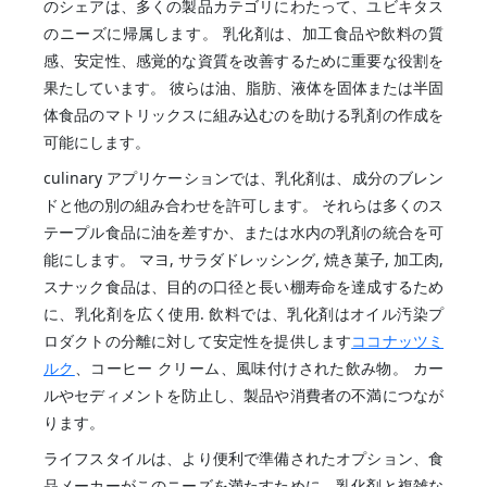
のシェアは、多くの製品カテゴリにわたって、ユビキタス
のニーズに帰属します。 乳化剤は、加工食品や飲料の質
感、安定性、感覚的な資質を改善するために重要な役割を
果たしています。 彼らは油、脂肪、液体を固体または半固
体食品のマトリックスに組み込むのを助ける乳剤の作成を
可能にします。
culinary アプリケーションでは、乳化剤は、成分のブレン
ドと他の別の組み合わせを許可します。 それらは多くのス
テープル食品に油を差すか、または水内の乳剤の統合を可
能にします。 マヨ, サラダドレッシング, 焼き菓子, 加工肉,
スナック食品は、目的の口径と長い棚寿命を達成するため
に、乳化剤を広く使用. 飲料では、乳化剤はオイル汚染プ
ロダクトの分離に対して安定性を提供します
ココナッツミ
ルク
、コーヒー クリーム、風味付けされた飲み物。 カー
ルやセディメントを防止し、製品や消費者の不満につなが
ります。
ライフスタイルは、より便利で準備されたオプション、食
品メーカーがこのニーズを満たすために、乳化剤と複雑な