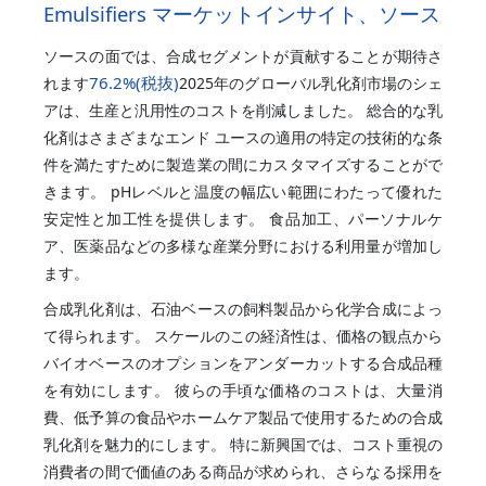
Emulsifiers マーケットインサイト、ソース
ソースの面では、合成セグメントが貢献することが期待さ
76.2%
(税抜)
れます
2025年のグローバル乳化剤市場のシェ
アは、生産と汎用性のコストを削減しました。 総合的な乳
化剤はさまざまなエンド ユースの適用の特定の技術的な条
件を満たすために製造業の間にカスタマイズすることがで
きます。 pHレベルと温度の幅広い範囲にわたって優れた
安定性と加工性を提供します。 食品加工、パーソナルケ
ア、医薬品などの多様な産業分野における利用量が増加し
ます。
合成乳化剤は、石油ベースの飼料製品から化学合成によっ
て得られます。 スケールのこの経済性は、価格の観点から
バイオベースのオプションをアンダーカットする合成品種
を有効にします。 彼らの手頃な価格のコストは、大量消
費、低予算の食品やホームケア製品で使用するための合成
乳化剤を魅力的にします。 特に新興国では、コスト重視の
消費者の間で価値のある商品が求められ、さらなる採用を