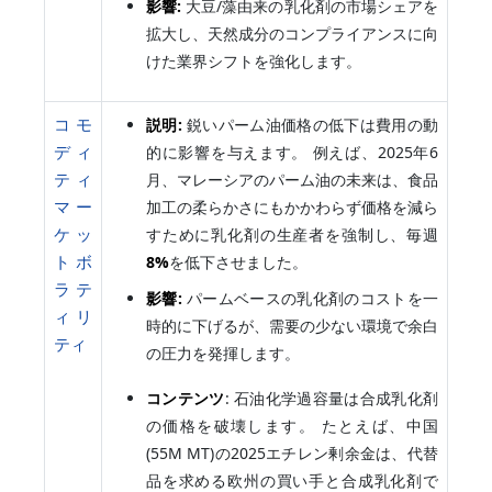
影響:
大豆/藻由来の乳化剤の市場シェアを
拡大し、天然成分のコンプライアンスに向
けた業界シフトを強化します。
コモ
説明:
鋭いパーム油価格の低下は費用の動
ディ
的に影響を与えます。 例えば、2025年6
ティ
月、マレーシアのパーム油の未来は、食品
マー
加工の柔らかさにもかかわらず価格を減ら
ケッ
すために乳化剤の生産者を強制し、毎週
トボ
8%
を低下させました。
ラテ
影響:
パームベースの乳化剤のコストを一
ィリ
時的に下げるが、需要の少ない環境で余白
ティ
の圧力を発揮します。
コンテンツ
: 石油化学過容量は合成乳化剤
の価格を破壊します。 たとえば、中国
(55M MT)の2025エチレン剰余金は、代替
品を求める欧州の買い手と合成乳化剤で