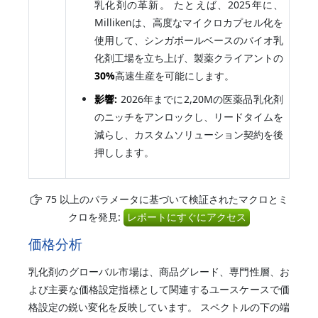
乳化剤の革新。 たとえば、2025年に、
Millikenは、高度なマイクロカプセル化を
使用して、シンガポールベースのバイオ乳
化剤工場を立ち上げ、製薬クライアントの
30%
高速生産を可能にします。
影響:
2026年までに2,20Mの医薬品乳化剤
のニッチをアンロックし、リードタイムを
減らし、カスタムソリューション契約を後
押しします。
75 以上のパラメータに基づいて検証されたマクロとミ
クロを発見:
レポートにすぐにアクセス
価格分析
乳化剤のグローバル市場は、商品グレード、専門性層、お
よび主要な価格設定指標として関連するユースケースで価
格設定の鋭い変化を反映しています。 スペクトルの下の端