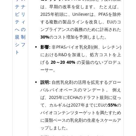
テナ
は、早期の改革を促します。 たとえば、
ビリ
2025年初頭に、Unileverは、PFASを除外
ティ
する複数の製品ラインを改良し、EUのコ
への
ンプライアンスの義務のために計画された
規制
30%
のコスト増加を予測しました。
シフ
影響:
非PFASバイオ乳化剤(例、レシチン)
ト
におけるR&Dを加速し、処方コストを上
げる
20～20
40%
の妥協のないプロデュ
ーサー。
説明:
自然乳化剤の活用を拡充するグロー
バルバイオベースのマンデート。 例え
ば、2025年にECHAのドラフト規則に従っ
て、カルギルは2027年までにEUの
55%
の
バイオコンテンツターゲットを満たすため
に藻類ベースの乳化剤の生産をスケールア
ップしました。