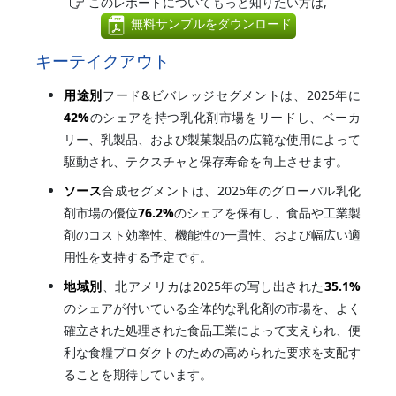
このレポートについてもっと知りたい方は,
無料サンプルをダウンロード
キーテイクアウト
用途別
フード&ビバレッジセグメントは、2025年に
42%
のシェアを持つ乳化剤市場をリードし、ベーカ
リー、乳製品、および製菓製品の広範な使用によって
駆動され、テクスチャと保存寿命を向上させます。
ソース
合成セグメントは、2025年のグローバル乳化
剤市場の優位
76.2%
のシェアを保有し、食品や工業製
剤のコスト効率性、機能性の一貫性、および幅広い適
用性を支持する予定です。
地域別
、北アメリカは2025年の写し出された
35.1%
のシェアが付いている全体的な乳化剤の市場を、よく
確立された処理された食品工業によって支えられ、便
利な食糧プロダクトのための高められた要求を支配す
ることを期待しています。