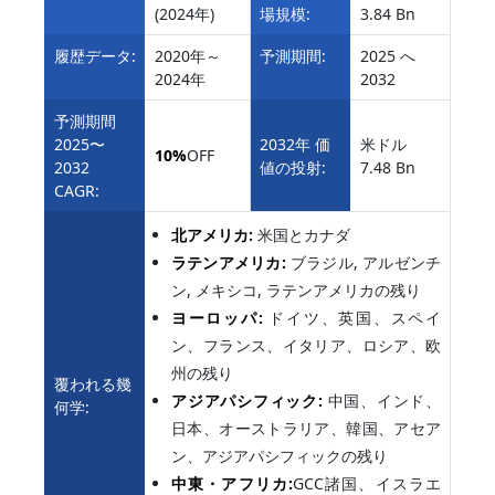
(2024年)
場規模:
3.84 Bn
履歴データ:
2020年～
予測期間:
2025 へ
2024年
2032
予測期間
2025〜
2032年 価
米ドル
10%
OFF
2032
値の投射:
7.48 Bn
CAGR:
北アメリカ:
米国とカナダ
ラテンアメリカ:
ブラジル, アルゼンチ
ン, メキシコ, ラテンアメリカの残り
ヨーロッパ:
ドイツ、英国、スペイ
ン、フランス、イタリア、ロシア、欧
州の残り
覆われる幾
アジアパシフィック:
中国、インド、
何学:
日本、オーストラリア、韓国、アセア
ン、アジアパシフィックの残り
中東・アフリカ:
GCC諸国、イスラエ