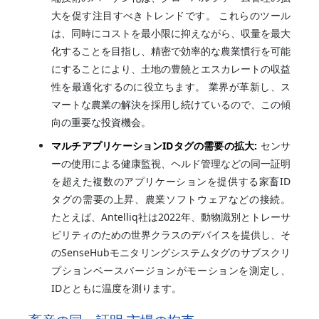
大を促す注目すべきトレンドです。 これらのツール
は、同時にコストを最小限に抑えながら、収量を最大
化することを目指し、精密で効率的な農業慣行を可能
にすることにより、土地の豊饒とエスカレートの収益
性を最適化するのに役立ちます。 業界が革新し、ス
マートな農業の解決を採用し続けているので、この傾
向の重要な投資機会。
マルチアプリケーションIDタグの需要の拡大:
センサ
ーの使用による健康監視、ヘルド管理などの同一証明
を超えた複数のアプリケーションを提供する家畜ID
タグの需要の上昇、農業ソフトウェアなどの接続。
たとえば、Antelliq社は2022年、動物識別とトレーサ
ビリティのための世界クラスのデバイスを提供し、そ
のSenseHubモニタリングシステムタグのサブスクリ
プションベースバージョンがモーションを測定し、
IDとともに温度を測ります。