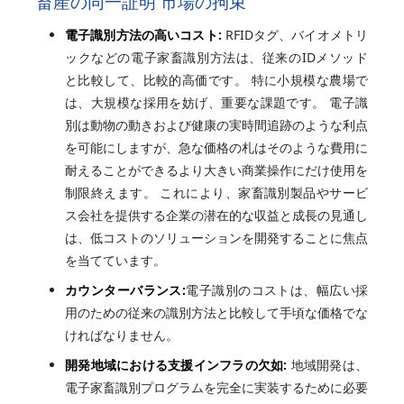
畜産の同一証明 市場の拘束
電子識別方法の高いコスト:
RFIDタグ、バイオメトリ
ックなどの電子家畜識別方法は、従来のIDメソッド
と比較して、比較的高価です。 特に小規模な農場で
は、大規模な採用を妨げ、重要な課題です。 電子識
別は動物の動きおよび健康の実時間追跡のような利点
を可能にしますが、急な価格の札はそのような費用に
耐えることができるより大きい商業操作にだけ使用を
制限終えます。 これにより、家畜識別製品やサービ
ス会社を提供する企業の潜在的な収益と成長の見通し
は、低コストのソリューションを開発することに焦点
を当てています。
カウンターバランス:
電子識別のコストは、幅広い採
用のための従来の識別方法と比較して手頃な価格でな
ければなりません。
開発地域における支援インフラの欠如:
地域開発は、
電子家畜識別プログラムを完全に実装するために必要