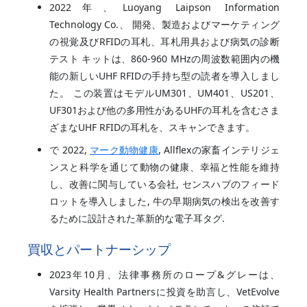
2022年、Luoyang Laipson Information
Technology Co.、 開発、製造およびマーケティング
の視覚及びRFIDの耳札、耳札用具および病気の診断
テスト キットは、860-960 MHzの周波数範囲内の機
能の新しいUHF RFIDの手持ち型の読者を導入しまし
た。 この装置はモデルUM301、UM401、US201、
UF301および他の多用性があるUHFの耳札を含むさま
ざまなUHF RFIDの耳札を、スキャンできます。
で 2022,
マーク動物健康
, Allflexの家畜インテリジェ
ンスと科学を通じて動物の健康、幸福と性能を維持
し、改善に関与している会社, センスハブのフィード
ロットを導入しました, 牛の早期病気の検出を改善す
るために設計された革新的な電子耳タグ.
買収とパートナーシップ
2023年10月、法律事務所のロープ&グレーは、
Varsity Health Partnersに投資を助言し、VetEvolve