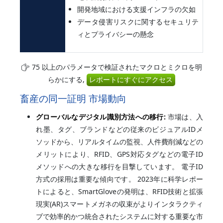
開発地域における支援インフラの欠如
データ侵害リスクに関するセキュリテ
ィとプライバシーの懸念
75 以上のパラメータで検証されたマクロとミクロを明
らかにする,
レポートにすぐにアクセス
畜産の同一証明 市場動向
グローバルなデジタル識別方法への移行:
市場は、入
れ墨、タグ、ブランドなどの従来のビジュアルIDメ
ソッドから、リアルタイムの監視、人件費削減などの
メリットにより、RFID、GPS対応タグなどの電子ID
メソッドへの大きな移行を目撃しています。 電子ID
方式の採用は重要な傾向です。 2023年に科学レポー
トによると、SmartGloveの発明は、RFID技術と拡張
現実(AR)スマートメガネの収束がよりインタラクティ
ブで効率的かつ統合されたシステムに対する重要な市