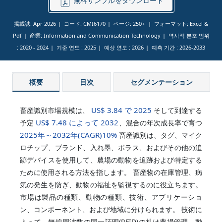
無料サンプルをダウンロード
掲載誌: Apr 2026
コード: CMI6170
ページ: 250+
フォーマット: Excel &
Pdf
産業: Information and Communication Technology
역사적 분포 범위
:
2020 - 2024
기준 연도 :
2025
예상 연도 :
2026
예측 기간 :
2026-2033
概要
目次
セグメンテーション
US$ 3.84 で 2025
畜産識別市場規模は、
そして到達する
US$ 7.48 によって 2032
予定
、混合の年次成長率で育つ
2025年～2032年(CAGR)
10%
畜産識別は、タグ、マイク
ロチップ、ブランド、入れ墨、ボラス、およびその他の追
跡デバイスを使用して、農場の動物を追跡および特定する
ために使用される方法を指します。 畜産物の在庫管理、病
気の発生を防ぎ、動物の福祉を監視するのに役立ちます。
市場は製品の種類、動物の種類、技術、アプリケーショ
ン、コンポーネント、および地域に分けられます。 技術に
よって、無線周波数の同一証明(RFID)の札は農場管理、動