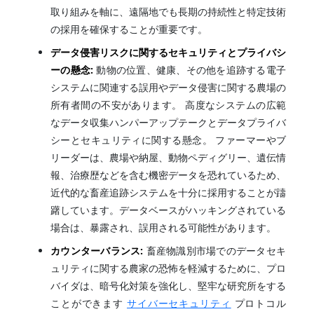
取り組みを軸に、遠隔地でも長期の持続性と特定技術
の採用を確保することが重要です。
データ侵害リスクに関するセキュリティとプライバシ
ーの懸念:
動物の位置、健康、その他を追跡する電子
システムに関連する誤用やデータ侵害に関する農場の
所有者間の不安があります。 高度なシステムの広範
なデータ収集ハンパーアップテークとデータプライバ
シーとセキュリティに関する懸念。 ファーマーやブ
リーダーは、農場や納屋、動物ペディグリー、遺伝情
報、治療歴などを含む機密データを恐れているため、
近代的な畜産追跡システムを十分に採用することが躊
躇しています。データベースがハッキングされている
場合は、暴露され、誤用される可能性があります。
カウンターバランス:
畜産物識別市場でのデータセキ
ュリティに関する農家の恐怖を軽減するために、プロ
バイダは、暗号化対策を強化し、堅牢な研究所をする
ことができます
サイバーセキュリティ
プロトコル