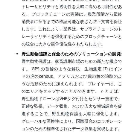
トレーサビリティと透明性を大幅に高める可能性があ
る。 ブロックチェーンの実装は、農業段階から最終
消費者に至るまでの検証可能な改ざん防止文書を保証
します。これにより、業界は、サプライチェーンのト
レーサビリティを強化するためのブロックチェーンと
の統合に大きな競争優位性をもたらします。
野生動物追跡と保全のためのソリューションの開発
:
野生動物保護は、家畜識別市場のための新たな機会で
す。 GPS の首輪のような解決、生物測定 ID はイン
ドの虎のcensus、アフリカおよび歯の象の追跡のよ
うな活動のために加えられます。 プレイヤーは、こ
のエリアをタップすることができます。 たとえば、
野生動物ドローンはVHFタグ付けとセンサー技術で、
正確な監視、データ収集、および広大な領域調査を促
進することで、野生動物保護を大幅に強化します。
グローバルな互換性により、国際研究のコラボレーシ
ョンのための標準化されたデータ収集を実現します。