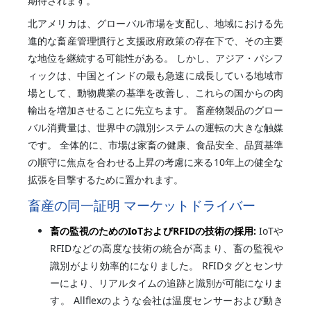
期待されます。
北アメリカは、グローバル市場を支配し、地域における先
進的な畜産管理慣行と支援政府政策の存在下で、その主要
な地位を継続する可能性がある。 しかし、アジア・パシフ
ィックは、中国とインドの最も急速に成長している地域市
場として、動物農業の基準を改善し、これらの国からの肉
輸出を増加させることに先立ちます。 畜産物製品のグロー
バル消費量は、世界中の識別システムの運転の大きな触媒
です。 全体的に、市場は家畜の健康、食品安全、品質基準
の順守に焦点を合わせる上昇の考慮に来る10年上の健全な
拡張を目撃するために置かれます。
畜産の同一証明 マーケットドライバー
畜の監視のためのIoTおよびRFIDの技術の採用:
IoTや
RFIDなどの高度な技術の統合が高まり、畜の監視や
識別がより効率的になりました。 RFIDタグとセンサ
ーにより、リアルタイムの追跡と識別が可能になりま
す。 Allflexのような会社は温度センサーおよび動き