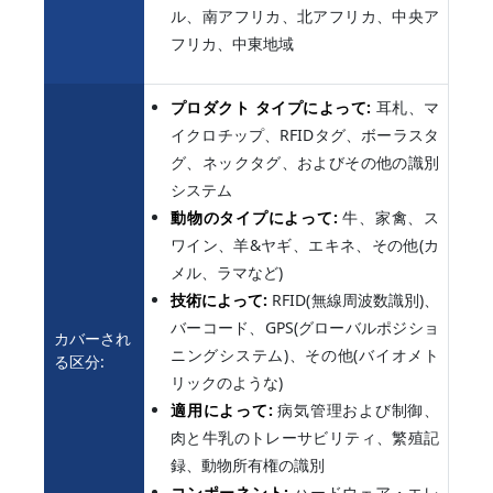
ル、南アフリカ、北アフリカ、中央ア
フリカ、中東地域
プロダクト タイプによって:
耳札、マ
イクロチップ、RFIDタグ、ボーラスタ
グ、ネックタグ、およびその他の識別
システム
動物のタイプによって:
牛、家禽、ス
ワイン、羊&ヤギ、エキネ、その他(カ
メル、ラマなど)
技術によって:
RFID(無線周波数識別)、
バーコード、GPS(グローバルポジショ
カバーされ
ニングシステム)、その他(バイオメト
る区分:
リックのような)
適用によって:
病気管理および制御、
肉と牛乳のトレーサビリティ、繁殖記
録、動物所有権の識別
コンポーネント:
ハードウェア・エレ