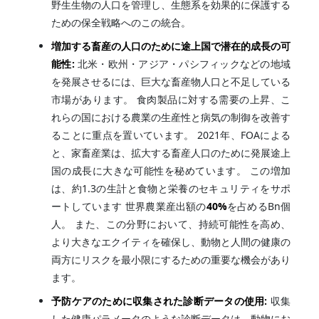
野生生物の人口を管理し、生態系を効果的に保護する
ための保全戦略へのこの統合。
増加する畜産の人口のために途上国で潜在的成長の可
能性:
北米・欧州・アジア・パシフィックなどの地域
を発展させるには、巨大な畜産物人口と不足している
市場があります。 食肉製品に対する需要の上昇、こ
れらの国における農業の生産性と病気の制御を改善す
ることに重点を置いています。 2021年、FOAによる
と、家畜産業は、拡大する畜産人口のために発展途上
国の成長に大きな可能性を秘めています。 この増加
は、約1.3の生計と食物と栄養のセキュリティをサポ
ートしています 世界農業産出額の
40%
を占めるBn個
人。 また、この分野において、持続可能性を高め、
より大きなエクイティを確保し、動物と人間の健康の
両方にリスクを最小限にするための重要な機会があり
ます。
予防ケアのために収集された診断データの使用:
収集
した健康パラメータのような診断データは、動物にお