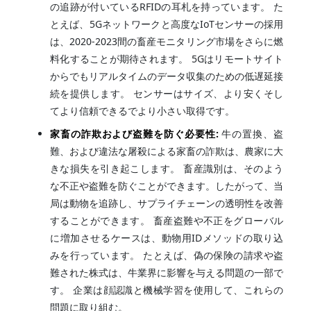
の追跡が付いているRFIDの耳札を持っています。 た
とえば、5Gネットワークと高度なIoTセンサーの採用
は、2020-2023間の畜産モニタリング市場をさらに燃
料化することが期待されます。 5Gはリモートサイト
からでもリアルタイムのデータ収集のための低遅延接
続を提供します。 センサーはサイズ、より安くそし
てより信頼できるでより小さい取得です。
家畜の詐欺および盗難を防ぐ必要性:
牛の置換、盗
難、および違法な屠殺による家畜の詐欺は、農家に大
きな損失を引き起こします。 畜産識別は、そのよう
な不正や盗難を防ぐことができます。したがって、当
局は動物を追跡し、サプライチェーンの透明性を改善
することができます。 畜産盗難や不正をグローバル
に増加させるケースは、動物用IDメソッドの取り込
みを行っています。 たとえば、偽の保険の請求や盗
難された株式は、牛業界に影響を与える問題の一部で
す。 企業は顔認識と機械学習を使用して、これらの
問題に取り組む。