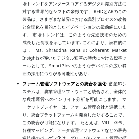
場トレンドをアンダースコアするデジタル識別方法に
対する世界的なシフトの象徴です。 RFIDとARのこの
製品は、さまざまな業界における識別プロセスの改善
と合理化を目的としたイノベーションの最前線にいま
す。 市場トレンドは、このような先進技術のための
成長した食欲を示しています, これにより、潜在的に
は、Ms. Shraddha RanaのCoherent Market
Insightsが導いたデジタル変革の時代における標準ツ
ールとして、SmartGloveのようなデバイスの広い範
囲の採用につながる可能性があり.
ファーム管理ソフトウェアとの統合を強化:
畜産IDシ
ステムは、農業管理ソフトウェアと統合され、全体的
な農場運営へのインサイト分析を可能にします。 マ
ーケットプレイヤーは、ファーム管理会社と連携した
り、統合プラットフォームを開発したりすることで、
この統合が可能になります。 たとえば、VRT、GPS、
各種マッピング、データ管理ソフトウェアなどの最先
端技術のバーゲン化は、グローバルファーム管理の拡