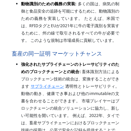
動物識別のための義務の実装:
多くの国は、病気の制
御と食品安全の追跡を可能にするために、動物識別の
ための義務を実装しています。 たとえば、米国で
は、RFIDタグとEUが2021年に牛の電子識別を実装す
るために、州の線で取引されるすべての牛が必要で
す。 このような規制は市場成長に貢献しています。
畜産の同一証明 マーケットチャンス
強化されたサプライチェーンのトレーサビリティのた
めのブロックチェーンとの統合:
畜体識別方法による
ブロックチェーン技術の統合は、変換することができ
ます
サプライチェーン
透明性とトレーサビリティ。
動物の動き、健康でき事および他のimmutableの文
書を合わせることができます。 市場プレイヤーはブ
ロックチェーンの統合ソリューションに協力し、新し
い可能性を開いています。 例えば、2022年、タイで
は、畜産サプライチェーンにおけるブロックチェーン
技術の採用は、公平で安全な記録を提供することで、