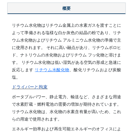
概要
リチウム水化物はリチウム金属上の水素ガスを渡すことに
よって準備される塩様な白か灰色の結晶の粉であり、リチ
ウム水化物およびリチウム アルミニウム水化物の準備で主
に使用されます。 それに高い融点があり、リチウムボロヒ
ド、ナトリウムの水化物およびリチウム フッ化物と溶けま
す。 リチウム水化物は低い湿気がある空気の形成と急速に
反応します
リチウム水酸化物
、酸化リチウムおよび炭酸
塩。
ドライバーと拘束
ポータブルパワー、静止電力、輸送など、さまざまな用途
で水素貯蔵・燃料電池の需要の増加が期待されています。
リチウム水化物は、水化物の水素含有量が高いため、これ
らの用途で使用されます。
エネルギー効率および再生可能エネルギーのオフィスによ