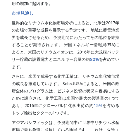
用の増加に起因する。
市場見通し
世界的なリチウム水化物市場分析によると、北米は2017年
の市場で重要な成長を展示する予定です。 地域に蓄電池業
界を成長させるため、予測期間にわたってその地位を維持
することが期待されます。 米国エネルギー情報局(EIA)に
よると、米国のリチウムイオンは、2016年に大規模バッテ
80%
リー貯蔵の設置電力とエネルギー容量の約
を占めてい
ます。
さらに、米国で成長する化学工業は、リチウム水化物市場
の成長を推進しています。 SelectUSAによると、米国の政
府全体のプログラムは、ビジネス投資の状況を容易にする
ために設立され、化学工業は米国で最大の製造業の1つで
15%
あり、2016年にグローバルに化学出荷の約
を占める
トップ輸出セクターの1つです。
アジアパシフィックは、予測期間中に世界中リチウム水産
市場で最も急速に成長している地域です。 これは、先進エ