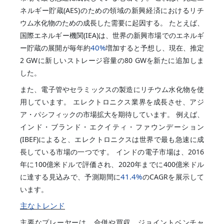
ネルギー貯蔵(AES)のための領域の新興経済におけるリチ
ウム水化物のための成長した需要に起因する。 たとえば、
国際エネルギー機関(IEA)は、世界の新興市場でのエネルギ
40%
ー貯蔵の展開が毎年約
増加すると予想し、現在、推定
2 GWに新しいストレージ容量の80 GWを新たに追加しま
した。
また、電子管やセラミックスの製造にリチウム水化物を使
用しています。 エレクトロニクス業界を成長させ、アジ
ア・パシフィックの市場拡大を期待しています。 例えば、
インド・ブランド・エクイティ・ファウンデーション
(IBEF)によると、エレクトロニクスは世界で最も急速に成
長している市場の一つです。 インドの電子市場は、2016
年に100億米ドルで評価され、2020年までに400億米ドル
41.4%
に達する見込みで、予測期間に
のCAGRを展示して
います。
主なトレンド
主要なプレーヤーは、合併や買収、ジョイントベンチャ