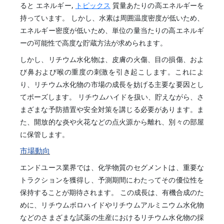
ると エネルギー,
トピックス
質量あたりの高エネルギーを
持っています。 しかし、水素は周囲温度密度が低いため、
エネルギー密度が低いため、単位の量当たりの高エネルギ
ーの可能性で高度な貯蔵方法が求められます。
しかし、リチウム水化物は、皮膚の火傷、目の損傷、およ
び鼻および喉の重度の刺激を引き起こします。これによ
り、リチウム水化物の市場の成長を妨げる主要な要因とし
てポーズします。 リチウムハイドを扱い、貯えながら、さ
まざまな予防措置や安全対策を講じる必要があります。ま
た、開放的な炎や火花などの点火源から離れ、別々の部屋
に保管します。
市場動向
エンドユース業界では、化学物質のセグメントは、重要な
トラクションを獲得し、予測期間にわたってその優位性を
保持することが期待されます。 この成長は、有機合成のた
めに、リチウムボロハイドやリチウムアルミニウム水化物
などのさまざまな試薬の生産におけるリチウム水化物の採