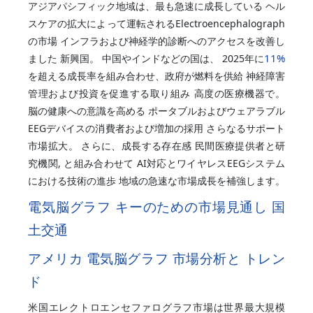
アジアパシフィック地域は、最も急速に成長している ヘル
スケアの拡大によって運転されるElectroencephalograph
の市場 インフラおよび神経学的診断へのアクセスを改善し
11%
ました 新興国。 中国やインドなどの国は、 2025年に
を超える成長率を組み合わせ、政府が燃料を供給 神経障害
管理および投資を促進する取り組み 高度の医療機器で。
脳の健康への意識を高める ポータブルおよびウェアラブル
EEGデバイスの消費者および増加の採用 さらなるサポート
市場拡大。 さらに、成長する存在感 民間医療提供者と研
究機関, と組み合わせて AI対応とワイヤレスEEGシステム
における技術の進歩 地域の急速な市場成長を補強します。
電気脳グラフ キーのための市場見通し 国
土交通
アメリカ 電気脳グラフ 市場分析と トレン
ド
米国エレクトロエンセファログラフ市場は世界最大規模