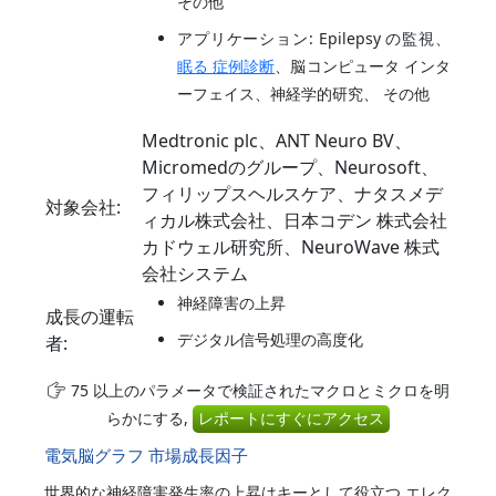
その他
アプリケーション: Epilepsy の監視、
眠る 症例診断
、脳コンピュータ インタ
ーフェイス、神経学的研究、 その他
Medtronic plc、ANT Neuro BV、
Micromedのグループ、Neurosoft、
フィリップスヘルスケア、ナタスメデ
対象会社:
ィカル株式会社、日本コデン 株式会社
カドウェル研究所、NeuroWave 株式
会社システム
神経障害の上昇
成長の運転
デジタル信号処理の高度化
者:
75 以上のパラメータで検証されたマクロとミクロを明
らかにする,
レポートにすぐにアクセス
電気脳グラフ 市場成長因子
世界的な神経障害発生率の上昇はキーとして役立つ エレク