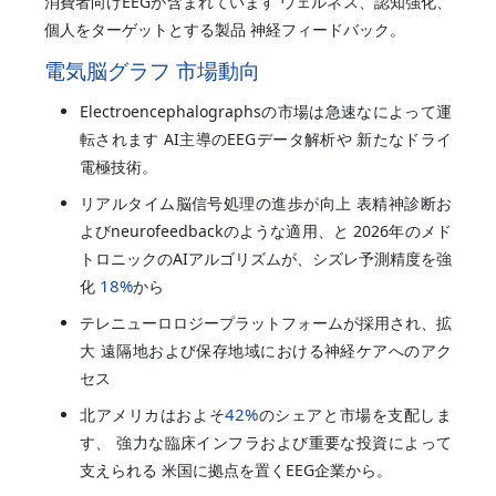
消費者向けEEGが含まれています ウェルネス、認知強化、
個人をターゲットとする製品 神経フィードバック。
電気脳グラフ 市場動向
Electroencephalographsの市場は急速なによって運
転されます AI主導のEEGデータ解析や 新たなドライ
電極技術。
リアルタイム脳信号処理の進歩が向上 表精神診断お
よびneurofeedbackのような適用、と 2026年のメド
トロニックのAIアルゴリズムが、シズレ予測精度を強
18%
化
から
テレニューロロジープラットフォームが採用され、拡
大 遠隔地および保存地域における神経ケアへのアク
セス
42%
北アメリカはおよそ
のシェアと市場を支配しま
す、 強力な臨床インフラおよび重要な投資によって
支えられる 米国に拠点を置くEEG企業から。