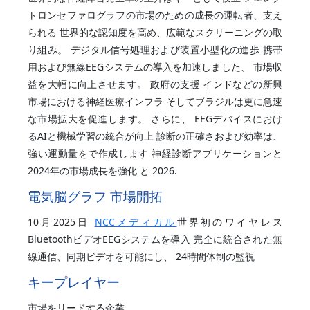
トロンセファログラフの市場のための成長の運転者、支え
られる 世界的な認知度を高め、広範なスクリーニングの取
り組み。 デジタル信号処理および装置小型化の進歩 携帯
用および無線EEGシステムの導入を加速しました、 市場収
益を大幅に向上させます。 政府の支援 インドなどの新興
市場における神経医療インフラ そしてブラジルは更に急速
な市場拡大を促進します。 さらに、 EEGデバイスにおけ
るAIと機械学習の統合が向上 診断の正確さおよび効率は、
強い運動量をで作成します 神経診断アプリケーションと
2024年の市場成長を強化 と 2026.
電気脳グラフ 市場開拓
10月2025日
NCCメディカル
世界初のワイヤレス
BluetoothビデオEEGシステムを導入 完全に統合された無
線通信、同期ビデオを可能にし、 24時間体制の監視
キープレイヤー
市場をリードする企業