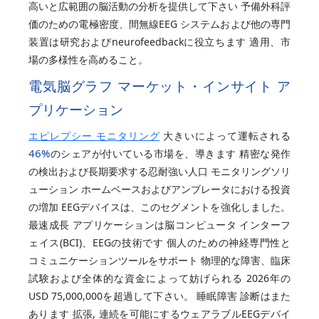
高いと広範囲の脳活動の分析を提供して下さい 予備外科評
価のための電極密度、間無線EEG システムおよび他の専門
装置は研究およびneurofeedbackに役立ちます 適用、市
場の多様性を高めること。
電気脳グラフ マーケット・インサイト ア
プリケーション
エピレプシー モニタリング
大きいによって運転される
46%
のシェアが付いている市場を、導きます 精密な発作
の検出および長期要求する忍耐強い人口 モニタリングソリ
ューション ホームベースおよびアンブレータにおける投資
の増加 EEGデバイスは、このセグメントを強化しました。
最速成長 アプリケーションは脳コンピュータ インターフ
ェイス(BCI)、EEGの技術です 個人のための神経専門性と
コミュニケーションツールをサポート 物理的な障害、臨床
試験および全体的な資金によって妨げられる 2026年の
USD 75,000,000を超過して下さい。 睡眠障害 診断はまた
あります 拡張, 連続を可能にするウェアラブルEEGデバイ