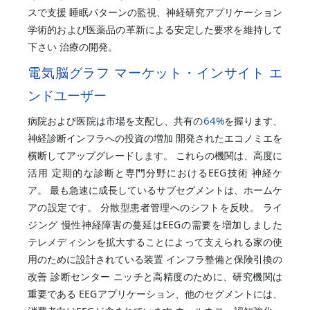
スで支援 睡眠パターンの監視、神経研究アプリケーション
学術的および医薬品の革新による安定した要求を維持して
下さい 治療の開発。
電気脳グラフ マーケット・インサイト エ
ンドユーザー
64%
病院および医院は市場を支配し、共有の
を握ります、
神経診断インフラへの投資の増加 開発されたエコノミエを
横断してアップグレードします。 これらの機関は、高度に
活用 定期的な診断と専門分野におけるEEG技術 神経ケ
ア。 最も急速に成長しているサブセグメントは、ホームケ
アの設定です。 分散型患者管理へのシフトを反映。 ライ
ジング 慢性神経障害の蔓延はEEGの需要を増加しました
テレメディシンを拡大することによって支えられる家の使
用のために設計されている装置 インフラ整備と保険引換の
改善 診断センター ニッチと高精度のために、研究機関は
重要である EEGアプリケーション、他のセグメントには、