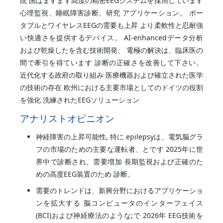
院 国はますます高度の精密EEGシステムを採用しています
心理監視、睡眠障害診断、研究 アプリケーション。 ポー
タブルとワイヤレスEEGの需要も上昇 より柔軟性と忍耐強
い快適さを提供するデバイス。 AI-enhancedデータ分析
および乾燥したを含む技術開発、 電極の解決は、臨床医の
間で牽引を得ています 診断の正確さを改善して下さい。
近代化する政府の取り組み 医療機器および確立された医学
の技術の存在 欧州における主要市場としてのドイツの役割
を強化 洗練されたEEGソリューション
アナリストオピニオン
神経障害の上昇可能性, 特に epilepsyは、電気脳グラ
フの市場のための主要な運転者、とです 2025年に世
界中で診断され、需要増加 長期監視および正確のた
めの高度EEG装置のため 診断。
需要のトレンドは、新興分野におけるアプリケーショ
ンを拡大する 脳コンピュータのインターフェイス
(BCI)および神経療法のような;で 2026年 EEG技術を