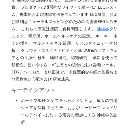
置。 プロダクトは慣習的なワイヤーで縛られたEEGシステ
ム、携帯用および無線電信を含んでいます EEG機器、およ
び詳細なニューラルマッピングのための高密度EEGシステ
ム。 これらの装置は病院に食料調達します、
神経学
クリ
ニック、研究所、ホームヘルスケアの設定。 キーキー 多
くの場合、マルチチャネル録画、リアルタイムデータ分
析、 クラウド・コネクティビティとSEIZUreのソフトウェ
アとの互換性 検出、睡眠研究、認知研究。 革新を使って
移植性、使いやすさ、AI主導との統合に注力 診断ツール、
EEGデバイスは、より正確で、 非侵襲的な神経の監視およ
び忍耐強い心配および 研究成果。
キーテイクアウト
ポータブルEEG システムセグメントは、最大の市場
シェアを保持 モビリティおよびユーザーフレンドリ
ーなデバイスに対する需要の増加による 神経学的診
断。