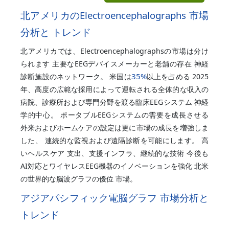
北アメリカのElectroencephalographs 市場
分析と トレンド
北アメリカでは、Electroencephalographsの市場は分け
られます 主要なEEGデバイスメーカーと老舗の存在 神経
35%
診断施設のネットワーク。 米国は
以上を占める 2025
年、高度の広範な採用によって運転される全体的な収入の
病院、診療所および専門分野を渡る臨床EEGシステム 神経
学的中心。 ポータブルEEGシステムの需要を成長させる
外来およびホームケアの設定は更に市場の成長を増強しま
した、 連続的な監視および遠隔診断を可能にします。 高
いヘルスケア 支出、支援インフラ、継続的な技術 今後も
AI対応とワイヤレスEEG機器のイノベーションを強化 北米
の世界的な脳波グラフの優位 市場。
アジアパシフィック電脳グラフ 市場分析と
トレンド