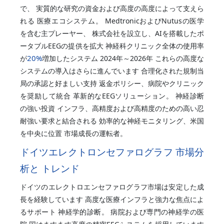
で、 実質的な研究の資金および高度の高度によって支えら
れる 医療エコシステム。 MedtronicおよびNutusの医学
を含む主プレーヤー、 株式会社を設立し、AIを搭載したポ
ータブルEEGの提供を拡大 神経科クリニック全体の使用率
20%
が
増加したシステム 2024年～2026年 これらの高度な
システムの導入はさらに進んでいます 合理化された規制当
局の承認と好ましい支持 返金ポリシー、病院やクリニック
を奨励して統合 革新的なEEGソリューション。 神経診断
の強い投資 インフラ、高精度および高精度のための高い忍
耐強い要求と結合される 効率的な神経モニタリング、米国
を中央に位置 市場成長の運転者。
ドイツエレクトロンセファログラフ 市場分
析と トレンド
ドイツのエレクトロエンセファログラフ市場は安定した成
長を経験しています 高度な医療インフラと強力な焦点によ
るサポート 神経学的診断。 病院および専門の神経学の医