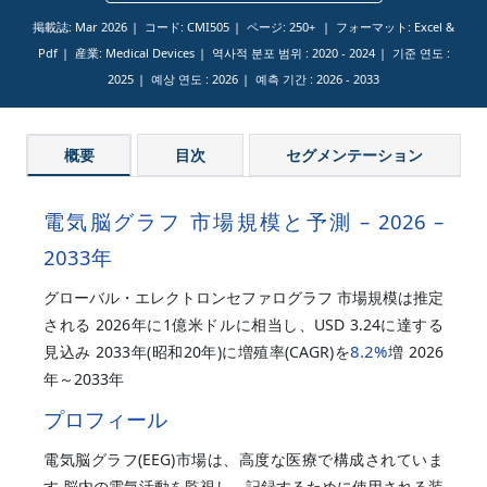
掲載誌: Mar 2026
コード: CMI505
ページ: 250+
フォーマット: Excel &
Pdf
産業: Medical Devices
역사적 분포 범위 :
2020 - 2024
기준 연도 :
2025
예상 연도 :
2026
예측 기간 :
2026 - 2033
概要
目次
セグメンテーション
電気脳グラフ 市場規模と予測 – 2026 –
2033年
グローバル・エレクトロンセファログラフ 市場規模は推定
される 2026年に1億米ドルに相当し、USD 3.24に達する
8.2%
見込み 2033年(昭和20年)に増殖率(CAGR)を
増 2026
年～2033年
プロフィール
電気脳グラフ(EEG)市場は、高度な医療で構成されていま
す 脳内の電気活動を監視し、記録するために使用される装