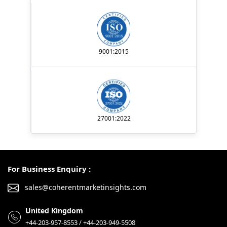
9001:2015
27001:2022
For Business Enquiry :
sales@coherentmarketinsights.com
United Kingdom
+44-203-957-8553 / +44-203-949-5508