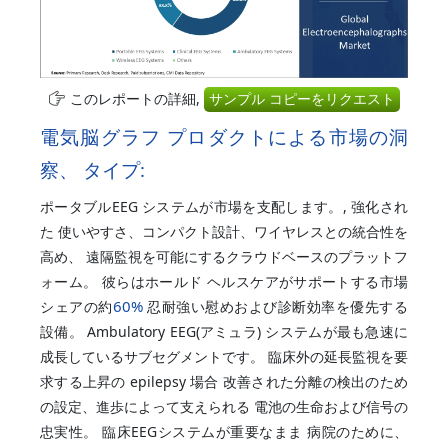
このレポートの詳細,
サンプル コピーをリクエスト
電気脳グラフ プロダクトによる市場の洞
察、 タイプ:
ポータブルEEG システムが市場を支配します。, 強化され
た 使いやすさ、コンパクト設計、ワイヤレスとの統合性を
高め、 遠隔監視を可能にするクラウドベースのプラットフ
ォーム。 彼らはホールド ヘルスケアがサポートする市場
60%
シェアの約
忍耐強い慰めおよび診断効率を優先する
設備。 Ambulatory EEG(アミュラ) システムが最も急速に
成長しているサブセグメントです。 臨床外の延長監視を要
求する上昇の epilepsy 場合 改善された分離の検出のため
の設定、進歩によって支えられる 電池の生命および信号の
忠実性。 臨床EEGシステムが重要なまま 病院のために、