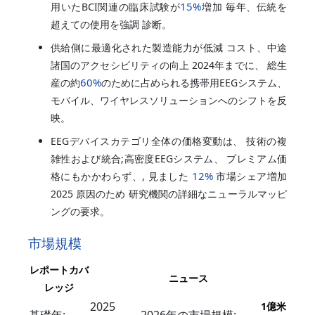
15%
用いたBCI関連の臨床試験が
増加 毎年、伝統を
超えての使用を強調 診断。
供給側に最適化された製造能力が低減 コスト、中途
諸国のアクセシビリティの向上 2024年までに、 総生
60%
産の約
のために占められる携帯用EEGシステム、
モバイル、ワイヤレスソリューションへのシフトを反
映。
EEGデバイスカテゴリ全体の価格変動は、 技術の複
雑性および統合;高密度EEGシステム、 プレミアム価
12%
格にもかかわらず、, 見ました
市場シェア増加
2025 原因のため 研究機関の詳細なニューラルマッピ
ングの要求。
市場規模
レポートカバ
ニュース
レッジ
2025
1億米
基礎年:
2026年の市場規模: