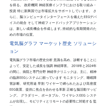
を得る。 政府機関 神経医療インフラにおける取り組み・
投資 特に新興国では市場拡大をサポートしています。 さ
らに、脳コンピュータインターフェースを備えたEEGデバ
イスの統合 そして神経フィードバックアプリケーション
は、新しい成長機会を作成します, 持続的な長期開発のた
めの市場の位置。
電気脳グラフ マーケット歴史 ソリューシ
ョン
電気脳グラフ市場の歴史分析 意識を高め、診断することに
よって、安定した成長を強調 神経障害。 2018年と2024年
の間に、病院と専門分野 神経学クリニックは、主に、精神
の臨床EEGシステムに頼っています モニタリング、睡眠障
害診断、研究用途 早割 ワイヤーで縛られたおよび高密度
EEG装置、提供に焦点を合わせる革新 正確な脳活動マッピ
ング。 グラダリー、ポータブル、ワイヤレスEEG システ
ムが出現し、モビリティとリモートの必要性に対処する 監