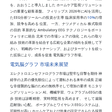
を、おおうこと導入しました ホームケア監視ソリューショ
ンの重要な顧客基盤。 フィリップス 2026年にAIを活用し
10%
たEEG分析ツールへの投資が主導 臨床採用率の
の増
加、競争を高める 位置。 一方、ナツメディカル 株式取得
の目的 革新的な Ambulatory EEG テクノロジーをポート
フォリオに統合 北米での市場シェアの強化 これらの取り
組み 技術の革新を結合する広範な企業の傾向を反映して下
さい、 戦略的パートナーシップ、およびターゲットを絞っ
た拡張により、成長を促進 電気脳グラフ市場。
電気脳グラフ 市場未来展望
エレクトロエンセファログラフ市場は堅牢な目撃を期待 神
経学の上昇の優先順位によって運転される来年の成長 正確
な非侵襲的な脳のための無秩序そして増加の要求 モニタリ
ングソリューション AI、機械学習、ウェアラブルEEGの進
歩 技術は診断精密、実時間監視を高めます、 そして遠隔
忍耐強い心配。 ポータブルとワイヤレスEEGシステムは、
可能性が高い ホームケアおよび外来の設定でさらなる採用