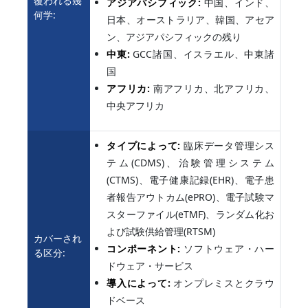
覆われる幾
アジアパシフィック:
中国、インド、
何学:
日本、オーストラリア、韓国、アセア
ン、アジアパシフィックの残り
中東:
GCC諸国、イスラエル、中東諸
国
アフリカ:
南アフリカ、北アフリカ、
中央アフリカ
タイプによって:
臨床データ管理シス
テム(CDMS)、治験管理システム
(CTMS)、電子健康記録(EHR)、電子患
者報告アウトカム(ePRO)、電子試験マ
スターファイル(eTMF)、ランダム化お
よび試験供給管理(RTSM)
カバーされ
コンポーネント:
ソフトウェア・ハー
る区分:
ドウェア・サービス
導入によって:
オンプレミスとクラウ
ドベース