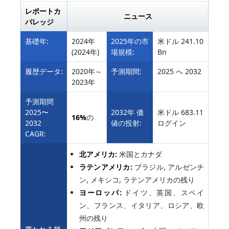
レポートカ
ニュース
バレッジ
基礎年:
2024年
2025年の市
米ドル 241.10
(2024年)
場規模:
Bn
履歴データ:
2020年～
予測期間:
2025 へ 2032
2023年
予測期間
2025〜
2032年 価
米ドル 683.11
16%
の
2032
値の投射:
ログイン
CAGR:
北アメリカ:
米国とカナダ
ラテンアメリカ:
ブラジル, アルゼンチ
ン, メキシコ, ラテンアメリカの残り
ヨーロッパ:
ドイツ、英国、スペイ
ン、フランス、イタリア、ロシア、欧
州の残り