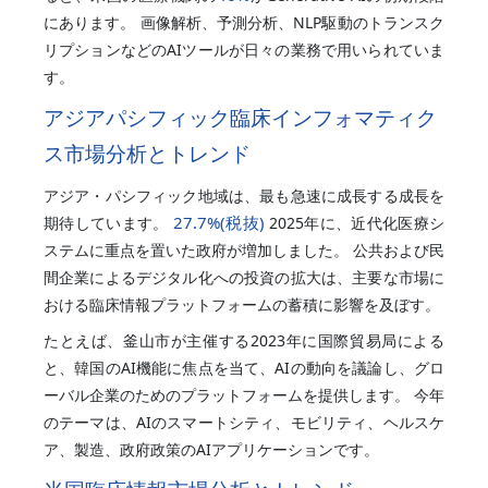
にあります。 画像解析、予測分析、NLP駆動のトランスク
リプションなどのAIツールが日々の業務で用いられていま
す。
アジアパシフィック臨床インフォマティク
ス市場分析とトレンド
アジア・パシフィック地域は、最も急速に成長する成長を
27.7%
(税抜)
期待しています。
2025年に、近代化医療シ
ステムに重点を置いた政府が増加しました。 公共および民
間企業によるデジタル化への投資の拡大は、主要な市場に
おける臨床情報プラットフォームの蓄積に影響を及ぼす。
たとえば、釜山市が主催する2023年に国際貿易局による
と、韓国のAI機能に焦点を当て、AIの動向を議論し、グロ
ーバル企業のためのプラットフォームを提供します。 今年
のテーマは、AIのスマートシティ、モビリティ、ヘルスケ
ア、製造、政府政策のAIアプリケーションです。