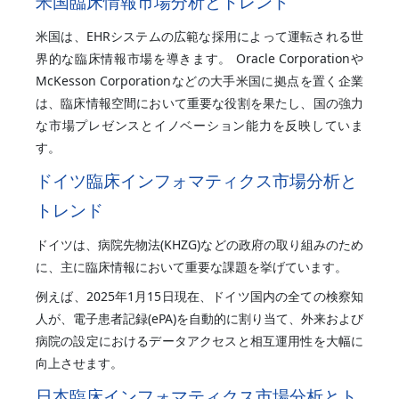
米国臨床情報市場分析とトレンド
米国は、EHRシステムの広範な採用によって運転される世
界的な臨床情報市場を導きます。 Oracle Corporationや
McKesson Corporationなどの大手米国に拠点を置く企業
は、臨床情報空間において重要な役割を果たし、国の強力
な市場プレゼンスとイノベーション能力を反映していま
す。
ドイツ臨床インフォマティクス市場分析と
トレンド
ドイツは、病院先物法(KHZG)などの政府の取り組みのため
に、主に臨床情報において重要な課題を挙げています。
例えば、2025年1月15日現在、ドイツ国内の全ての検察知
人が、電子患者記録(ePA)を自動的に割り当て、外来および
病院の設定におけるデータアクセスと相互運用性を大幅に
向上させます。
日本臨床インフォマティクス市場分析とト