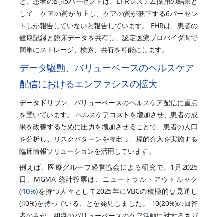
と、患者の約45パーセントは、EHRシステム採用の結果と
して、ケアの質が向上し、ケアの質が低下する6パーセン
トしか報告していないと報告しています。 EHRは、患者の
健康記録と臨床データを共有し、認定医療プロバイダ間で
簡単にストレージ、検索、共有を可能にします。
データ駆動、バリューベースのヘルスケア
配信におけるエンファシスの拡大
データドリブン、バリューベースのヘルスケア配信に重点
を置いています。 ヘルスケアコストを増加させ、患者の成
果を改善するために圧力を増加させることで、患者の人口
を分析し、リスクパターンを特定し、標的介入を実施する
臨床情報ソリューションを活用しています。
例えば、医療グループ経営協会による研究で、1月2025
日、MGMA 統計投票は、ニュートラル・アウトルック
40%
(
)を持つ人々として2025年にVBCの積極的な見通し
(40%)を持っていることを発見しました。 10(20%)の回答
者のみが、組織のバリューベースのケア活動に対するネガ