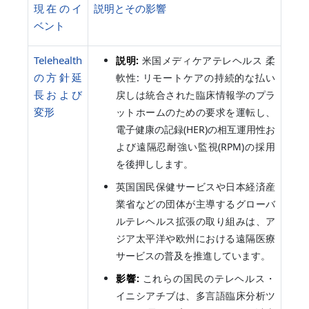
現在のイ
説明とその影響
ベント
Telehealth
説明:
米国メディケアテレヘルス 柔
の方針延
軟性: リモートケアの持続的な払い
長および
戻しは統合された臨床情報学のプラ
変形
ットホームのための要求を運転し、
電子健康の記録(HER)の相互運用性お
よび遠隔忍耐強い監視(RPM)の採用
を後押しします。
英国国民保健サービスや日本経済産
業省などの団体が主導するグローバ
ルテレヘルス拡張の取り組みは、ア
ジア太平洋や欧州における遠隔医療
サービスの普及を推進しています。
影響:
これらの国民のテレヘルス・
イニシアチブは、多言語臨床分析ツ