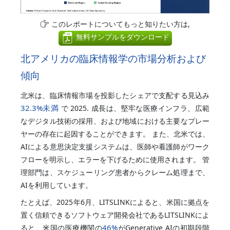
このレポートについてもっと知りたい方は,
無料サンプルをダウンロード
北アメリカの臨床情報学の市場分析および
傾向
北米は、臨床情報市場を投影したシェアで支配する見込み
32.3%
未満
で 2025. 成長は、堅牢な医療インフラ、広範
なデジタル技術の採用、および地域における主要なプレー
ヤーの存在に起因することができます。 また、北米では、
AIによる意思決定支援システムは、医師や看護師がワーク
フローを明示し、エラーを下げるために使用されます。 管
理部門は、スケジューリング患者からクレーム処理まで、
AIを利用しています。
たとえば、2025年6月、LITSLINKによると、米国に拠点を
置く信頼できるソフトウェア開発会社であるLITSLINKによ
46%
ると、米国の医療機関の
がGenerative AIの初期段階