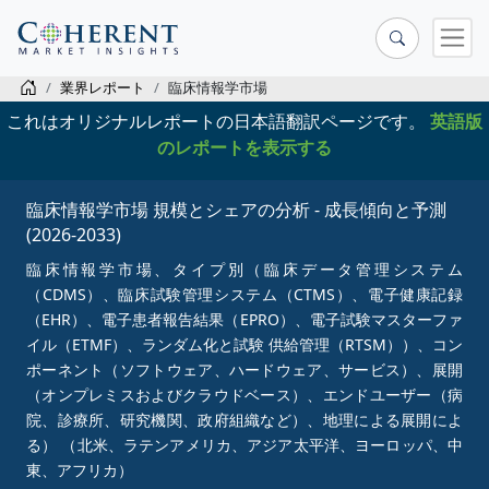
業界レポート
臨床情報学市場
これはオリジナルレポートの日本語翻訳ページです。
英語版
のレポートを表示する
臨床情報学市場 規模とシェアの分析 - 成長傾向と予測
(2026-2033)
臨床情報学市場、タイプ別（臨床データ管理システム
（CDMS）、臨床試験管理システム（CTMS）、電子健康記録
（EHR）、電子患者報告結果（EPRO）、電子試験マスターファ
イル（ETMF）、ランダム化と試験 供給管理（RTSM））、コン
ポーネント（ソフトウェア、ハードウェア、サービス）、展開
（オンプレミスおよびクラウドベース）、エンドユーザー（病
院、診療所、研究機関、政府組織など）、地理による展開によ
る） （北米、ラテンアメリカ、アジア太平洋、ヨーロッパ、中
東、アフリカ）