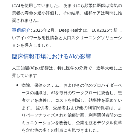
にAIを使用していました。 あまりにも頻繁に医師は病気の
患者の寿命を過小評価し、その結果、緩和ケアは時間に推
奨されません。
事例紹介
: 2025年2月、DeepHealthは、ECR2025で新し
いアイパワー放射性情報と人口スクリーニングソリューシ
ョンを導入しました。
臨床情報市場におけるAIの影響
人工知能(AI)の影響は、特に医学の分野で、近年大幅に上
昇しています
病院、保健システム、およびその他のプロバイダーベ
ースの組織は、AIを毎日のワークフローに統合し、患
者ケアを改善し、コストを削減し、効率性を高めてい
ます。 提供者、受給者および他の利害関係者は、よ
りパーソナライズされた治療計画、利害関係者間のコ
ミュニケーションを改善し、企業を渡るデジタル変革
を含む他の多くの利点にも気づきました。