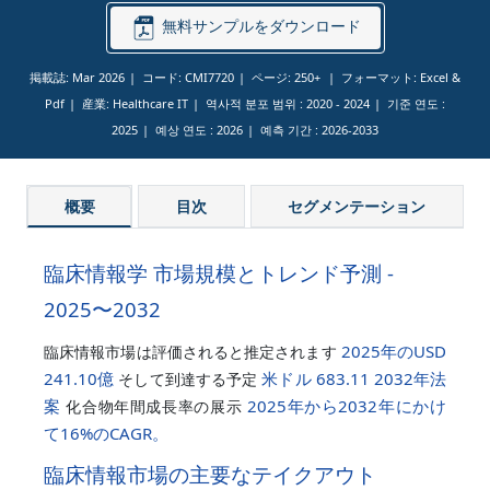
無料サンプルをダウンロード
掲載誌: Mar 2026
コード: CMI7720
ページ: 250+
フォーマット: Excel &
Pdf
産業: Healthcare IT
역사적 분포 범위 :
2020 - 2024
기준 연도 :
2025
예상 연도 :
2026
예측 기간 :
2026-2033
概要
目次
セグメンテーション
臨床情報学 市場規模とトレンド予測 -
2025〜2032
2025年のUSD
臨床情報市場は評価されると推定されます
241.10億
米ドル 683.11 2032年法
そして到達する予定
案
2025年から2032年にかけ
化合物年間成長率の展示
て
16%
のCAGR。
臨床情報市場の主要なテイクアウト