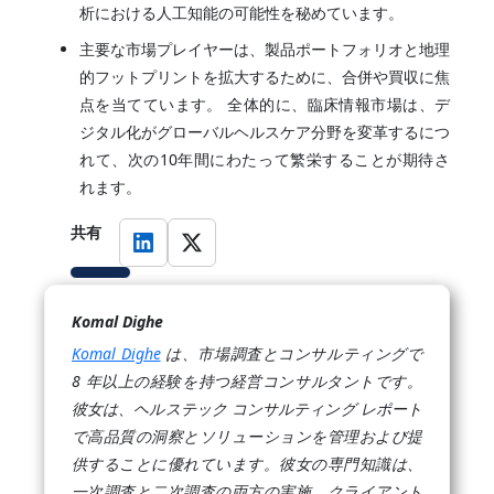
析における人工知能の可能性を秘めています。
主要な市場プレイヤーは、製品ポートフォリオと地理
的フットプリントを拡大するために、合併や買収に焦
点を当てています。 全体的に、臨床情報市場は、デ
ジタル化がグローバルヘルスケア分野を変革するにつ
れて、次の10年間にわたって繁栄することが期待さ
れます。
共有
Komal Dighe
Komal Dighe
は、市場調査とコンサルティングで
8 年以上の経験を持つ経営コンサルタントです。
彼女は、ヘルステック コンサルティング レポート
で高品質の洞察とソリューションを管理および提
供することに優れています。彼女の専門知識は、
一次調査と二次調査の両方の実施、クライアント