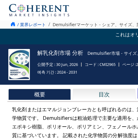
/ 業界レポート
Demulsifierマーケット - シェア、サイズ
これはオ
解乳化剤市場 分析
Demulsifier市場 - サ
公開予定 :
30 Jun, 2026
コード :
CMI2965
ページ :
예측 기간 :
2024 - 2031
概要
目次
乳化剤またはエマルジョンブレーカとも呼ばれるのは、
学物質です。 Demulsifiersは粗油処理で主要な適
エポキシ樹脂、ポリオール、ポリアミン、フェノールホ
質に基づいています。 記載された化学物質の分解強度