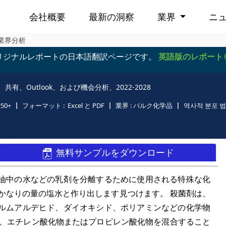
会社概要
最新の洞察
業界
ニ
、業界分析
リジナルレポートの日本語翻訳ページです。
英語版のレポート
イズ、共有、Outlook、および機会分析、2022-2028
250+
フォーマット :
Excel と PDF
業界 :
バルク化学品
역사적 분포 범
無料サンプルをダウンロード
油中の水などの乳剤を分離するために使用される特殊な化
用を、かなりの量の塩水と作り出します見つけます。 殺菌剤は、
ルムアルデヒド、ダイオキシド、ポリアミンなどの化学物
は、エチレン酸化物またはプロピレン酸化物を混合すること