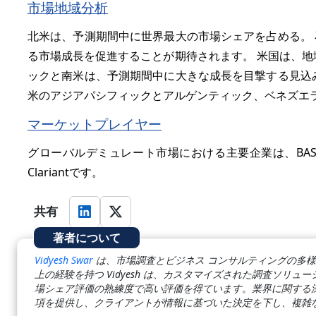
市場地域分析
北米は、予測期間中に世界最大の市場シェアを占める。
る市場成長を促進することが期待されます。 米国は、地
ックと南米は、予測期間中に大きな成長を目撃する見込
米のアジアパシフィックとアルゲンティック、ベネズエ
マーケットプレイヤー
グローバルデミュレート市場における主要企業は、BASF SE、Dow
Clariantです。
共有
著者について
Vidyesh Swar
は、市場調査とビジネス コンサルティングの多様
上の経験を持つ Vidyesh は、カスタマイズされた調査ソリ
場シェア評価の熟練度で高い評価を得ています。業界に関する
項を提供し、クライアントが情報に基づいた決定を下し、複雑