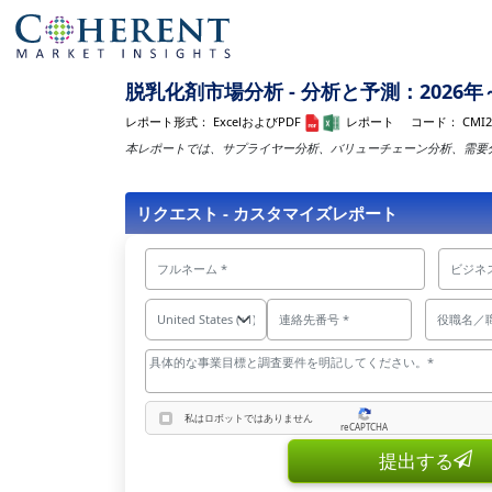
脱乳化剤市場分析 - 分析と予測：2026年～
レポート形式：
ExcelおよびPDF
レポート
コード：
CMI2
本レポートでは、サプライヤー分析、バリューチェーン分析、需要
リクエスト - カスタマイズレポート
私はロボットではありません
reCAPTCHA
私はロボットではありません
提出する