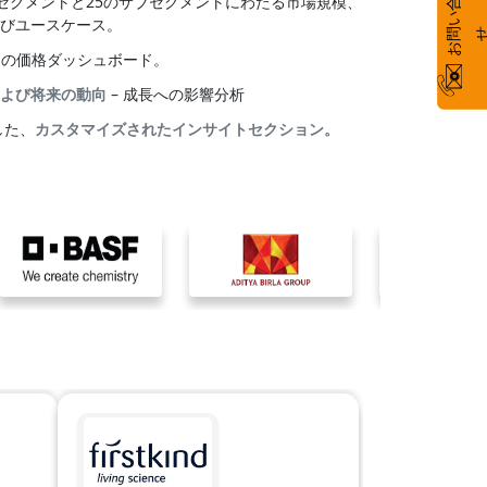
お
い
合
わ
のセグメントと25のサブセグメントにわたる市場規模、
びユースケース。
別の価格ダッシュボード。
よび将来の動向
– 成長への影響分析
した、
カスタマイズされたインサイトセクション。