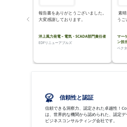
報告書をありがとうございました。
素晴
大変感謝しております。
うご
前
の
洋上風力発電 – 電気・SCADA部門責任者
マー
ン担
EDFリニューアブルズ
ベク
信頼性と認証
信頼できる洞察力、認定された卓越性！Coherent 
は、世界的な機関から認められた、認定デ
ビジネスコンサルティング会社です。