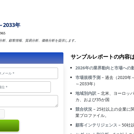
2033年
965
分析、顧客情報、貿易分析、価格分析を提供します。
サンプルレポートの内容
2026年の業界動向と市場への
市場規模予測
– 過去（2020
～2033年）
地域別内訳
– 北米、ヨーロッ
カ、および35か国
競合状況
– 25社以上の企業
業プロファイル。
顧客インテリジェンス
– 50