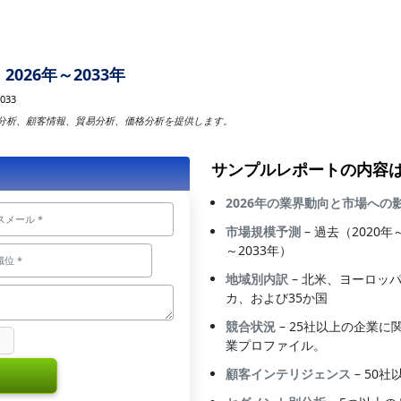
026年～2033年
033
分析、顧客情報、貿易分析、価格分析を提供します。
サンプルレポートの内容
2026年の業界動向と市場への
市場規模予測
– 過去（2020
～2033年）
地域別内訳
– 北米、ヨーロッ
カ、および35か国
競合状況
– 25社以上の企業
業プロファイル。
顧客インテリジェンス
– 50