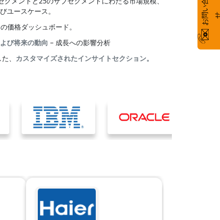
お
い
合
わ
のセグメントと25のサブセグメントにわたる市場規模、
びユースケース。
別の価格ダッシュボード。
よび将来の動向
– 成長への影響分析
した、
カスタマイズされたインサイトセクション。