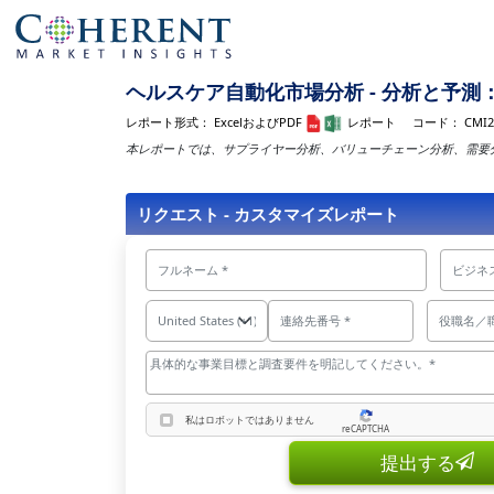
ヘルスケア自動化市場分析 - 分析と予測：2
レポート形式：
ExcelおよびPDF
レポート
コード：
CMI2
本レポートでは、サプライヤー分析、バリューチェーン分析、需要
リクエスト - カスタマイズレポート
私はロボットではありません
reCAPTCHA
私はロボットではありません
提出する