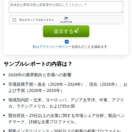
私はロボットではありません
reCAPTCHA
私はロボットではありません
提出する
私はプライバシーポリシー
を読んだことを認めます
サンプルレポートの内容は？
2026年の業界動向と市場への影響
市場規模予測
– 過去（2020年～2024年）、現在（2026年）、お
よび予測（2026年～2033年）
地域別内訳
– 北米、ヨーロッパ、アジア太平洋、中東、アフリ
カ、ラテンアメリカ、および35か国
競合状況
– 25社以上の企業に関する市場シェア分析、製品ベン
チマーク、詳細な企業プロファイル。
顧客インテリジェンス
– 50社以上の顧客の顧客プロファイル