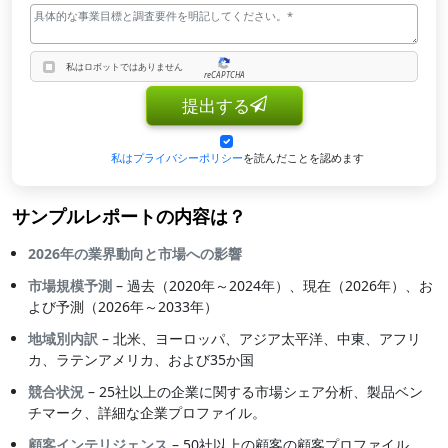
私はロボットではありません
reCAPTCHA
私はロボットではありません
提出する
私はプライバシーポリシー
を読んだことを認めます
サンプルレポートの内容は？
2026年の業界動向と市場への影響
市場規模予測
– 過去（2020年～2024年）、現在（2026年）、お
よび予測（2026年～2033年）
地域別内訳
– 北米、ヨーロッパ、アジア太平洋、中東、アフリ
カ、ラテンアメリカ、および35か国
競合状況
– 25社以上の企業に関する市場シェア分析、製品ベン
チマーク、詳細な企業プロファイル。
顧客インテリジェンス
– 50社以上の顧客の顧客プロファイル