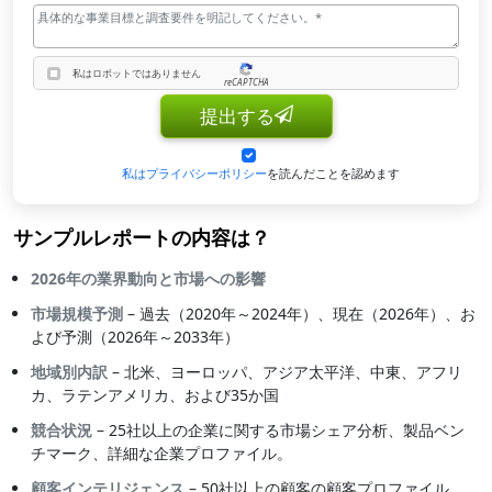
私はロボットではありません
reCAPTCHA
私はロボットではありません
提出する
私はプライバシーポリシー
を読んだことを認めます
サンプルレポートの内容は？
2026年の業界動向と市場への影響
市場規模予測
– 過去（2020年～2024年）、現在（2026年）、お
よび予測（2026年～2033年）
地域別内訳
– 北米、ヨーロッパ、アジア太平洋、中東、アフリ
カ、ラテンアメリカ、および35か国
競合状況
– 25社以上の企業に関する市場シェア分析、製品ベン
チマーク、詳細な企業プロファイル。
顧客インテリジェンス
– 50社以上の顧客の顧客プロファイル