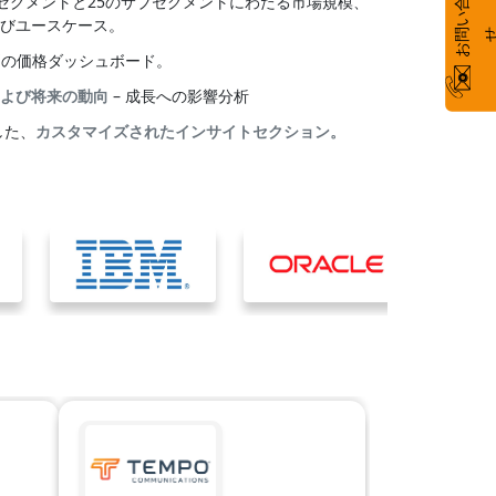
お
い
合
わ
のセグメントと25のサブセグメントにわたる市場規模、
びユースケース。
別の価格ダッシュボード。
よび将来の動向
– 成長への影響分析
した、
カスタマイズされたインサイトセクション。