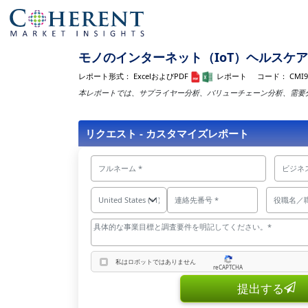
モノのインターネット（IoT）ヘルスケア市場
レポート形式：
ExcelおよびPDF
レポート
コード：
CMI9
本レポートでは、サプライヤー分析、バリューチェーン分析、需要
リクエスト - カスタマイズレポート
私はロボットではありません
reCAPTCHA
私はロボットではありません
提出する