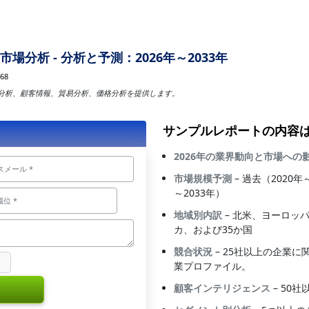
分析 - 分析と予測：2026年～2033年
68
分析、顧客情報、貿易分析、価格分析を提供します。
サンプルレポートの内容
2026年の業界動向と市場への
市場規模予測
– 過去（2020
～2033年）
地域別内訳
– 北米、ヨーロッ
カ、および35か国
競合状況
– 25社以上の企業
業プロファイル。
顧客インテリジェンス
– 50