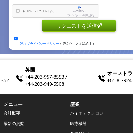
私はロボットではありません
reCAPTCHA
プライバシー - 利用規約
リクエストを送信
私はプライバシーポリシー
を読んだことを認めます
英国
オーストラ
+44-203-957-8553 /
1362
+61-8-7924​
+44-203-949-5508
メニュー
産業
会社概要
バイオテクノロジー
最新の洞察
医療機器