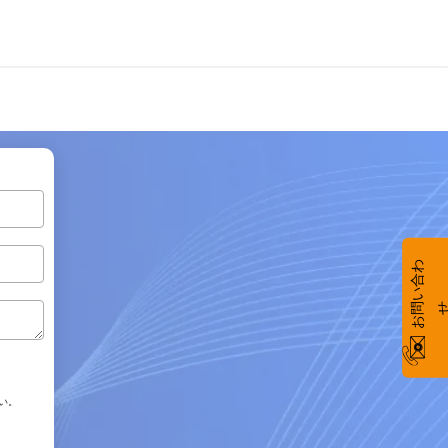
お
い
合
わ
い。