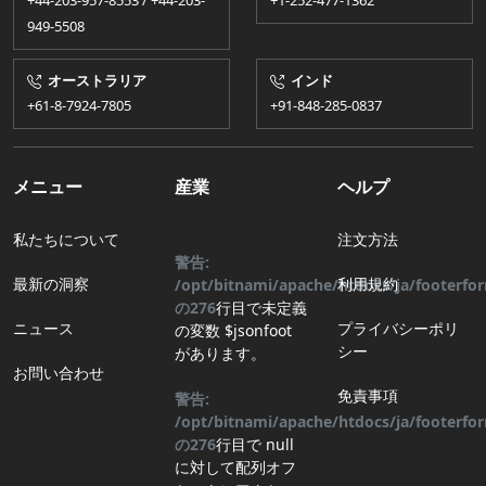
+44-203-957-8553 / +44-203-
+1-252-477-1362
949-5508
オーストラリア
インド
+61-8-7924​​-7805
+91-848-285-0837
メニュー
産業
ヘルプ
私たちについて
注文方法
警告:
最新の洞察
利用規約
/opt/bitnami/apache/htdocs/ja/footerf
の
276
行目
で未定義
ニュース
プライバシーポリ
の変数 $jsonfoot
シー
があります。
お問い合わせ
免責事項
警告:
/opt/bitnami/apache/htdocs/ja/footerf
の
276
行目
で null
に対して配列オフ