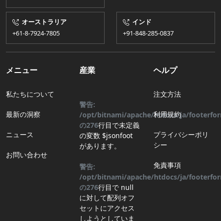
オーストラリア
インド
+61-8-7924​​-7805
+91-848-285-0837
メニュー
産業
ヘルプ
私たちについて
注文方法
警告:
最新の洞察
利用規約
/opt/bitnami/apache/htdocs/ja/footerf
の
276
行目
で未定義
ニュース
プライバシーポリ
の変数 $jsonfoot
シー
があります。
お問い合わせ
免責事項
警告:
/opt/bitnami/apache/htdocs/ja/footerf
の
276
行目
で null
に対して配列オフ
セットにアクセス
しようとしていま