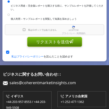
ビジネス用途 – 完全版レポートを購入する前に、サンプルレポートを評価してくださ
い。
個人利用 – サンプルレポートを閲覧して知識を深めましょう
私はロボットではありません
reCAPTCHA
プライバシー - 利用規約
リクエストを送信
私はプライバシーポリシー
を読んだことを認めます
ビジネスに関するお問い合わせ: :
sales@coherentmarketinsights.com
イギリス
アメリカ合衆国
+44-203-957-8553 / +44-203-
+1-252-477-1362
949-5508