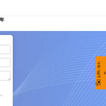
8年
お
い
合
わ
い。