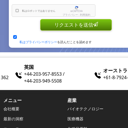
私はロボットではありません
reCAPTCHA
プライバシー - 利用規約
リクエストを送信
私はプライバシーポリシー
を読んだことを認めます
英国
オーストラ
+44-203-957-8553 /
1362
+61-8-7924​
+44-203-949-5508
メニュー
産業
会社概要
バイオテクノロジー
最新の洞察
医療機器