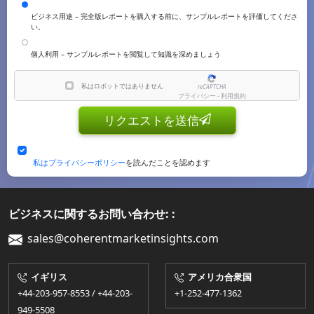
ビジネス用途 – 完全版レポートを購入する前に、サンプルレポートを評価してくださ
い。
個人利用 – サンプルレポートを閲覧して知識を深めましょう
私はロボットではありません
reCAPTCHA
プライバシー - 利用規約
リクエストを送信
私はプライバシーポリシー
を読んだことを認めます
ビジネスに関するお問い合わせ: :
sales@coherentmarketinsights.com
イギリス
アメリカ合衆国
+44-203-957-8553 / +44-203-
+1-252-477-1362
949-5508