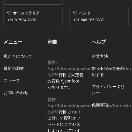
オーストラリア
インド
+61-8-7924​​-7805
+91-848-285-0837
メニュー
産業
ヘルプ
私たちについて
注文方法
警告:
最新の洞察
ネットワークを利
/opt/bitnami/apache/htdocs/ja/footerf
用する
の
276
行目
で未定義
ニュース
の変数 $jsonfoot
プライバシーポリ
があります。
お問い合わせ
シー
警告:
免責事項
/opt/bitnami/apache/htdocs/ja/footerf
の
276
行目
で null
に対して配列オフ
セットにアクセス
しようとしていま