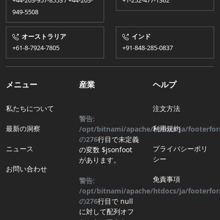
+44-203-957-8553 / +44-203-
+1-252-477-1362
949-5508
オーストラリア
インド
+61-8-7924​​-7805
+91-848-285-0837
メニュー
産業
ヘルプ
私たちについて
注文方法
警告:
最新の洞察
利用規約
/opt/bitnami/apache/htdocs/ja/footerf
の
276
行目
で未定義
ニュース
プライバシーポリ
の変数 $jsonfoot
シー
があります。
お問い合わせ
免責事項
警告:
/opt/bitnami/apache/htdocs/ja/footerf
の
276
行目
で null
に対して配列オフ