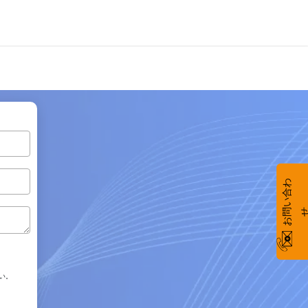
お
い
合
わ
い。