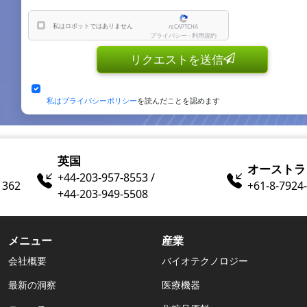
私はロボットではありません
reCAPTCHA
プライバシー - 利用規約
リクエストを送信
私はプライバシーポリシー
を読んだことを認めます
英国
オーストラ
+44-203-957-8553 /
1362
+61-8-7924​
+44-203-949-5508
メニュー
産業
会社概要
バイオテクノロジー
最新の洞察
医療機器