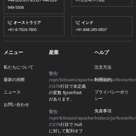
+44-203-957-8553 / +44-203-
+1-252-477-1362
949-5508
オーストラリア
インド
+61-8-7924​​-7805
+91-848-285-0837
メニュー
産業
ヘルプ
私たちについて
注文方法
警告:
最新の洞察
利用規約
/opt/bitnami/apache/htdocs/ja/footerf
の
276
行目
で未定義
ニュース
プライバシーポリ
の変数 $jsonfoot
シー
があります。
お問い合わせ
免責事項
警告:
/opt/bitnami/apache/htdocs/ja/footerf
の
276
行目
で null
に対して配列オフ