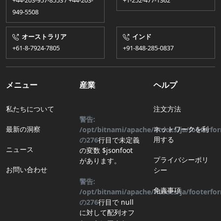
+44-203-957-8553 / +44-203-
+1-252-477-1362
949-5508
オーストラリア
インド
+61-8-7924​​-7805
+91-848-285-0837
メニュー
産業
ヘルプ
私たちについて
注文方法
警告:
最新の洞察
ネットワークを利
/opt/bitnami/apache/htdocs/ja/footerf
用する
の
276
行目
で未定義
ニュース
の変数 $jsonfoot
プライバシーポリ
があります。
お問い合わせ
シー
警告:
免責事項
/opt/bitnami/apache/htdocs/ja/footerf
の
276
行目
で null
に対して配列オフ