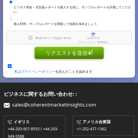
ビジネス用途 – 完全版レポートを購入する前に、サンプルレポートを評価してくださ
い。
個人利用 – サンプルレポートを閲覧して知識を深めましょう
私はロボットではありません
reCAPTCHA
プライバシー - 利用規約
リクエストを送信
私はプライバシーポリシー
を読んだことを認めます
ビジネスに関するお問い合わせ: :
sales@coherentmarketinsights.com
イギリス
アメリカ合衆国
+44-203-957-8553 / +44-203-
+1-252-477-1362
949-5508