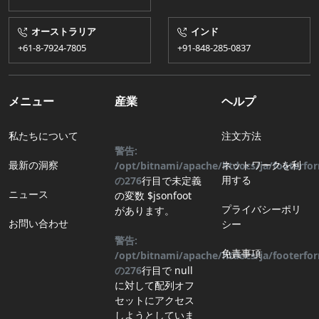
オーストラリア
インド
+61-8-7924​​-7805
+91-848-285-0837
メニュー
産業
ヘルプ
私たちについて
注文方法
警告:
最新の洞察
ネットワークを利
/opt/bitnami/apache/htdocs/ja/footerf
用する
の
276
行目
で未定義
ニュース
の変数 $jsonfoot
プライバシーポリ
があります。
お問い合わせ
シー
警告:
免責事項
/opt/bitnami/apache/htdocs/ja/footerf
の
276
行目
で null
に対して配列オフ
セットにアクセス
しようとしていま