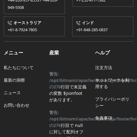
+44-203-957-8553 / +44-203-
+1-252-477-1362
949-5508
オーストラリア
インド
+61-8-7924​​-7805
+91-848-285-0837
メニュー
産業
ヘルプ
私たちについて
注文方法
警告:
最新の洞察
ネットワークを利
/opt/bitnami/apache/htdocs/ja/footerf
用する
の
276
行目
で未定義
ニュース
の変数 $jsonfoot
プライバシーポリ
があります。
お問い合わせ
シー
警告:
免責事項
/opt/bitnami/apache/htdocs/ja/footerf
の
276
行目
で null
に対して配列オフ