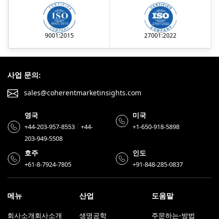
9001:2015
27001:2022
사업 문의:
sales@coherentmarketinsights.com
영국
미국
/
+44-203-957-8553
+44-
+1-650-918-5898
203-949-5508
호주
인도
+61-8-7924-7805
+91-848-285-0837
메뉴
산업
도움말
회사소개회사소개
생명공학
주문하는-방법