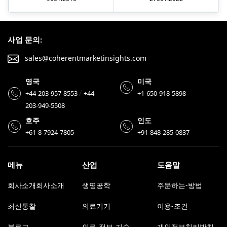
사업 문의:
sales@coherentmarketinsights.com
영국
미국
/
+44-203-957-8553
+44-
+1-650-918-5898
203-949-5508
호주
인도
+61-8-7924-7805
+91-848-285-0837
메뉴
산업
도움말
회사소개회사소개
생명공학
주문하는-방법
최신통찰
의료기기
이용-조건
블로그
의료-정보-기술
개인정보처리방침