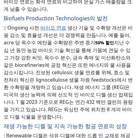
바이오 연료는 화석 연료와 비교하여 온실 가스 배출량을 크
게 낮출 수 있습니다.
Biofuels Production Technologies의 발전
:: Ongoing 사전
바이오 연료
생산 기술 및 수확량 개선은 비
용 감소 및 효율성 개선은 더 경쟁력을 만듭니다. 예를 들어,
acre 당 옥수수 에탄올 수확량은 주변 증가
지난 수
50%
할인
십 년 동안 농업 바이오 기술 혁신을 통해 가뭄에 견딜 수 있
고 가장 강한 씨앗. 옥수수 분수, 금속 촉매 및 이산화탄소와
같은 biorefineries에 공정 혁신은 또한 에너지와 물 사용을
감소시킵니다. 진보된 cellulosic 생물 연료를 위해, 효소 및
전처리 혁신은 lignocellulose 생물 자원 feedstocks에서 변
환 수확량을 개량하고 있습니다. 재생 에너지 그룹 (REG)은
미국의 생산 능력에 의해 선도적 인 바이오 디젤 생산 업체입
니다. 1 월 2023 기준으로 REG는 연간 432 백만 갤런의 용량
을 가지고 있습니다. REG는 워싱턴 주에 위치한 8 개의 바이
오 디젤 식물을 운영합니다.
재생 가능한 디젤 및 지속 가능한 항공 연료의 성장
: Renewable 디젤은 석유 디젤에 대한 드롭 인 교체로 제공