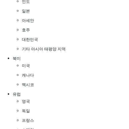
인도
일본
아세안
호주
대한민국
기타 아시아 태평양 지역
북미
미국
캐나다
멕시코
유럽
영국
독일
프랑스