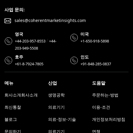
사업 문의:
sales@coherentmarketinsights.com
영국
미국
/
+44-203-957-8553
+44-
+1-650-918-5898
203-949-5508
호주
인도
+61-8-7924-7805
+91-848-285-0837
메뉴
산업
도움말
회사소개회사소개
생명공학
주문하는-방법
최신통찰
의료기기
이용-조건
블로그
의료-정보-기술
개인정보처리방침
문의하기
의료기기
면책