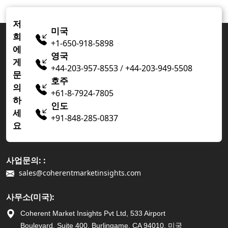
저
미국
희
+1-650-918-5898
에
영국
게
+44-203-957-8553
/
+44-203-949-5508
문
호주
의
+61-8-7924-7805
하
인도
세
+91-848-285-0837
요
사업문의: :
sales@coherentmarketinsights.com
사무소(미국):
Coherent Market Insights Pvt Ltd, 533 Airport
Boulevard, Suite 400, Burlingame, CA 94010, 미국