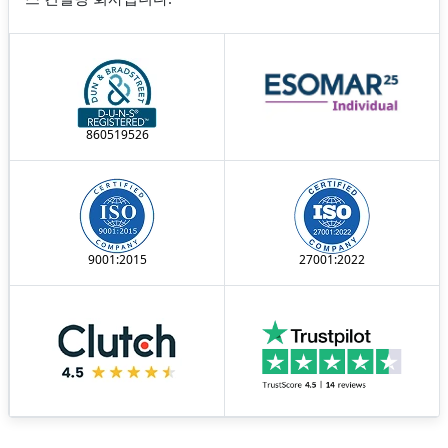
860519526
9001:2015
27001:2022