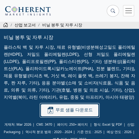
산업 보고서
비닐 봉투 및 자루 시장
비닐 봉투 및 자루 시장
플라스틱 백 및 자루 시장, 재료 유형별(비생분해성고밀도 폴리에틸
렌(HDPE), 저밀도 폴리에틸렌(LDPE), 선형 저밀도 폴리에틸렌
(LLDPE), 폴리프로필렌(PP), 폴리스티렌(PS), 기타) 생분해성(폴리락
트산(PLA), 폴리하이드록시알카노에이트(PHA), 전분 블렌드, 기타)),
제품 유형별:(티셔츠 백, 거싯 백, 레이 플랫 백, 쓰레기 봉지, 잔해 자
루, 짠 자루, 기타), 응용 분야별:(소매 및 소비자(식료품, 식품 및 음
료, 의류 및 의류, 기타), 기관(호텔, 병원 및 의료 시설, 기타), 산업),
지역별(북미, 라틴 아메리카, 유럽, 중동 및 아프리카, 아시아 태평양)
무료 샘플 다운로드
게재처: Mar 2026
CMI: 3470
페이지: 250+ 페이지
형식: Excel 및 PDF
산업:
Packaging
역사적 분포 범위 :
2020 - 2024
기준 연도 :
2025
예상 연도 :
2026