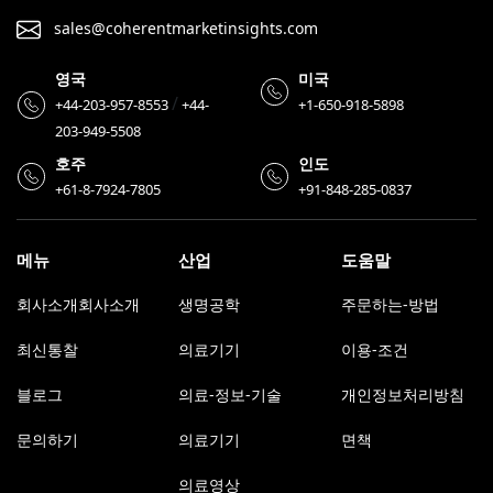
sales@coherentmarketinsights.com
영국
미국
/
+44-203-957-8553
+44-
+1-650-918-5898
203-949-5508
호주
인도
+61-8-7924-7805
+91-848-285-0837
메뉴
산업
도움말
회사소개회사소개
생명공학
주문하는-방법
최신통찰
의료기기
이용-조건
블로그
의료-정보-기술
개인정보처리방침
문의하기
의료기기
면책
의료영상