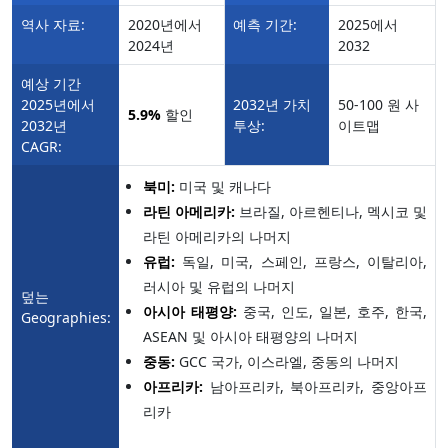
역사 자료:
2020년에서
예측 기간:
2025에서
2024년
2032
예상 기간
2025년에서
2032년 가치
50-100 원 사
5.9%
할인
2032년
투상:
이트맵
CAGR:
북미:
미국 및 캐나다
라틴 아메리카:
브라질, 아르헨티나, 멕시코 및
라틴 아메리카의 나머지
유럽:
독일, 미국, 스페인, 프랑스, 이탈리아,
러시아 및 유럽의 나머지
덮는
아시아 태평양:
중국, 인도, 일본, 호주, 한국,
Geographies:
ASEAN 및 아시아 태평양의 나머지
중동:
GCC 국가, 이스라엘, 중동의 나머지
아프리카:
남아프리카, 북아프리카, 중앙아프
리카