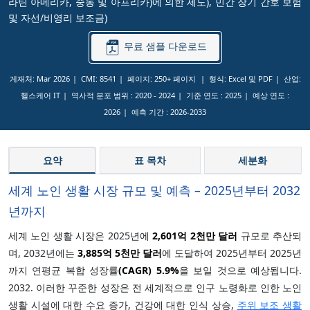
라틴 아메리카, 중동 및 아프리카)에 의한 제도), 민간 장기 간호 보험
및 자선/비영리 보조금)
무료 샘플 다운로드
게재처: Mar 2026
CMI: 8541
페이지: 250+ 페이지
형식: Excel 및 PDF
산업:
헬스케어 IT
역사적 분포 범위 :
2020 - 2024
기준 연도 :
2025
예상 연도 :
2026
예측 기간 :
2026-2033
요약
표 목차
세분화
세계 노인 생활 시장 규모 및 예측 – 2025년부터 2032
년까지
세계 노인 생활 시장은 2025년에
2,601억 2천만 달러
규모로 추산되
며, 2032년에는
3,885억 5천만 달러
에 도달하여 2025년부터 2025년
까지 연평균 복합 성장률
(CAGR)
5.9%
을 보일 것으로 예상됩니다.
2032. 이러한 꾸준한 성장은 전 세계적으로 인구 노령화로 인한 노인
생활 시설에 대한 수요 증가, 건강에 대한 인식 상승,
주위 보조 생활