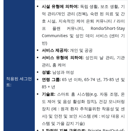
시설 유형에 의하여:
독립 생활, 보조 생활, 기
억 관리/개인 관리 (전복), 숙련 된 의료 및 간
호 시설, 지속적인 케어 은퇴 커뮤니티 / 라이
프 플랜 커뮤니티, Rondo/Short-Stay
Communities 및 성인 데이 서비스 (센터 기
반)
서비스 제공자:
개인 및 공공
서비스 유형에 의하여:
성인의 날 관리, 기관
관리, 홈 케어
성별:
남성과 여성
적용된 세그먼
연령 그룹:
65 년 이하, 65-74 년, 75-85 년 및
트:
85 + 년
기술로:
스마트 홈 시스템(e.g. 자동 조명, 온
도 제어 및 음성 활성화 장치), 건강 모니터링
장치 (예 : 원격 환자 추적을위한 착용성 및 센
서) 및 안전 및 보안 시스템 (예 : 비상 대응 시
스템 및 가을 감지 기술)
1 차적인 지불 근원으로:
Private Pay/Out-of-