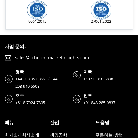
9001:2015
27001:2022
사업 문의:
sales@coherentmarketinsights.com
영국
미국
/
+44-203-957-8553
+44-
+1-650-918-5898
203-949-5508
호주
인도
+61-8-7924-7805
+91-848-285-0837
메뉴
산업
도움말
회사소개회사소개
생명공학
주문하는-방법