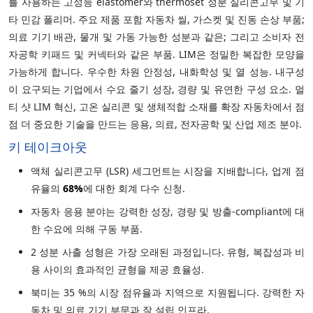
를 사용하는 고성능 elastomer와 thermoset 성분 실리콘고무 및 기
타 민감 폴리머. 주요 제품 포함 자동차 씰, 가스켓 및 진동 손상 부품;
의료 기기 배관, 물개 및 가동 가능한 성분과 같은; 그리고 소비자 전
자공학 키패드 및 커넥터와 같은 부품. LIM은 정밀한 복잡한 모양을
가능하게 합니다. 우수한 차원 안정성, 내화학성 및 열 성능. 내구성
이 요구되는 기업에서 수요 줄기 성장, 경량 및 유연한 구성 요소. 멀
티 샷 LIM 혁신, 고온 실리콘 및 생체적합 소재를 확장 자동차에서 점
점 더 중요한 기술을 만드는 응용, 의료, 전자공학 및 산업 제조 분야.
키 테이크아웃
액체 실리콘고무 (LSR) 세그먼트는 시장을 지배합니다, 업계 점
유율의
68%
에 대한 회계 다수 신청.
자동차 응용 분야는 강력한 성장, 경량 및 방출-compliant에 대
한 수요에 의해 구동 부품.
2 성분 사출 성형은 가장 오래된 과정입니다. 유형, 복잡성과 비
용 사이의 효과적인 균형을 제공 효율성.
북미는 35 %의 시장 점유율과 지역으로 지원됩니다. 강력한 자
동차 및 의료 기기 부문과 잘 설립 인프라.