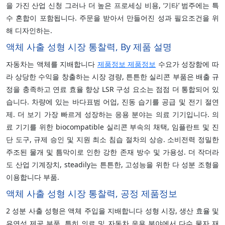
을 가진 산업 신청 그러나 더 높은 프로세싱 비용, ‘기타’ 범주에는 특
수 혼합이 포함됩니다. 주문을 받아서 만들어진 성과 필요조건을 위
해 디자인하는.
액체 사출 성형 시장 통찰력, By 제품 설명
자동차는 액체를 지배합니다
제품정보 제품정보
수요가 성장함에 따
라 상당한 수익을 창출하는 시장 경량, 튼튼한 실리콘 부품은 배출 규
정을 충족하고 연료 효율 향상 LSR 구성 요소는 점점 더 통합되어 있
습니다. 차량에 있는 바다표범 어업, 진동 습기를 공급 및 전기 절연
제. 더 보기 가장 빠르게 성장하는 응용 분야는 의료 기기입니다. 의
료 기기를 위한 biocompatible 실리콘 부속의 채택, 임플란트 및 진
단 도구, 규제 승인 및 지원 최소 침습 절차의 상승. 소비전력 정밀한
주조된 물개 및 틈막이로 인한 강한 존재 방수 및 가용성. 더 작더라
도 산업 기계장치, steadily는 튼튼한, 고성능을 위한 다 성분 조형을
이용합니다 부품.
액체 사출 성형 시장 통찰력, 공정 제품정보
2 성분 사출 성형은 액체 주입을 지배합니다 성형 시장, 생산 효율 및
유연성 제공 부품, 특히 의료 및 자동차 응용 분야에서 다수 물자 재