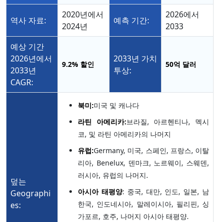
2020년에서
2026에서
역사 자료:
예측 기간:
2024년
2033
예상 기간
2026년에서
2033년 가치
9.2%
할인
50억 달러
2033년
투상:
CAGR:
북미:
미국 및 캐나다
라틴 아메리카:
브라질, 아르헨티나, 멕시
코, 및 라틴 아메리카의 나머지
유럽:
Germany, 미국, 스페인, 프랑스, 이탈
리아, Benelux, 덴마크, 노르웨이, 스웨덴,
러시아, 유럽의 나머지.
덮는
아시아 태평양
: 중국, 대만, 인도, 일본, 남
Geographi
한국, 인도네시아, 말레이시아, 필리핀, 싱
es:
가포르, 호주, 나머지 아시아 태평양.