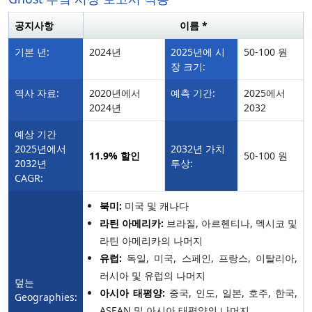
공지사항
이름 *
기본 년:
2024년
2025년에 시
50-100 원
장 크기:
역사 자료:
2020년에서
예측 기간:
2025에서
2024년
2032
예상 기간
2025년에서
2032년 가치
11.9%
할인
50-100 원
2032년
투상:
CAGR:
북미:
미국 및 캐나다
라틴 아메리카:
브라질, 아르헨티나, 멕시코 및
라틴 아메리카의 나머지
유럽:
독일, 미국, 스페인, 프랑스, 이탈리아,
러시아 및 유럽의 나머지
덮는
아시아 태평양:
중국, 인도, 일본, 호주, 한국,
Geographies:
ASEAN 및 아시아 태평양의 나머지