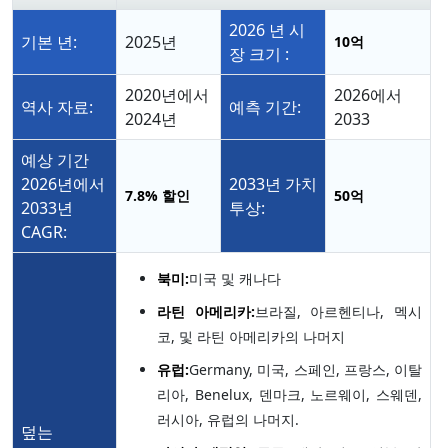
2026 년 시
기본 년:
2025년
10억
장 크기 :
2020년에서
2026에서
역사 자료:
예측 기간:
2024년
2033
예상 기간
2026년에서
2033년 가치
7.8%
할인
50억
2033년
투상:
CAGR:
북미:
미국 및 캐나다
라틴 아메리카:
브라질, 아르헨티나, 멕시
코, 및 라틴 아메리카의 나머지
유럽:
Germany, 미국, 스페인, 프랑스, 이탈
리아, Benelux, 덴마크, 노르웨이, 스웨덴,
러시아, 유럽의 나머지.
덮는