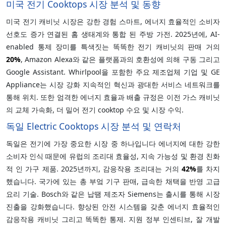
미국 전기 Cooktops 시장 분석 및 동향
미국 전기 캐비닛 시장은 강한 경험 스마트, 에너지 효율적인 소비자
선호도 증가 연결된 홈 생태계와 통합 된 주방 가전. 2025년에, AI-
enabled 통제 장미를 특색짓는 똑똑한 전기 캐비닛의 판매 거의
20%
, Amazon Alexa와 같은 플랫폼과의 호환성에 의해 구동 그리고
Google Assistant. Whirlpool을 포함한 주요 제조업체 기업 및 GE
Appliance는 시장 강화 지속적인 혁신과 광대한 서비스 네트워크를
통해 위치. 또한 엄격한 에너지 효율과 배출 규정은 이전 가스 캐비닛
의 교체 가속화, 더 밀어 전기 cooktop 수요 및 시장 수익.
독일 Electric Cooktops 시장 분석 및 연락처
독일은 전기에 가장 중요한 시장 중 하나입니다 에너지에 대한 강한
소비자 인식 때문에 유럽의 조리대 효율성, 지속 가능성 및 환경 친화
적 인 가구 제품. 2025년까지, 감응작용 조리대는 거의
42%
를 차지
했습니다. 국가에 있는 총 부엌 기구 판매, 급속한 채택을 반영 고급
요리 기술. Bosch와 같은 납땜 제조자 Siemens는 출시를 통해 시장
진출을 강화했습니다. 향상된 안전 시스템을 갖춘 에너지 효율적인
감응작용 캐비닛 그리고 똑똑한 통제. 지원 정부 인센티브, 잘 개발