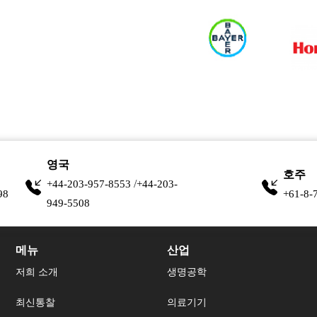
영국
호주
/
+44-203-957-8553
+44-203-
98
+61-8-
949-5508
메뉴
산업
저희 소개
생명공학
최신통찰
의료기기