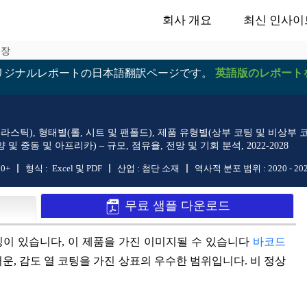
회사 개요
최신 인사이
성장
リジナルレポートの日本語翻訳ページです。
英語版のレポート
라스틱), 형태별(롤, 시트 및 팬폴드), 제품 유형별(상부 코팅 및 비상부 코
및 중동 및 아프리카) – 규모, 점유율, 전망 및 기회 분석, 2022-2028
50+
형식 :
Excel 및 PDF
산업 :
첨단 소재
역사적 분포 범위 :
2020 - 20
무료 샘플 다운로드
팅이 있습니다, 이 제품을 가진 이미지될 수 있습니다
바코드
러운, 감도 열 코팅을 가진 상표의 우수한 범위입니다. 비 정상