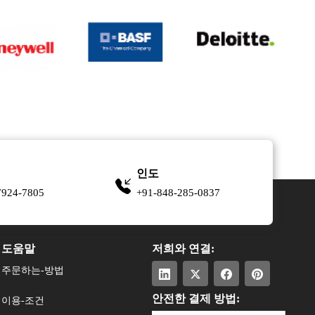
인도
7924-7805
+91-848-285-0837
도움말
저희와 연결:
주문하는-방법
안전한 결제 방법:
이용-조건