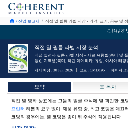
/ 산업 보고서
직접 열 필름 라벨 시장 - 가격, 크기, 공유 및 
これはオ
직접 열 필름 라벨 시장 분석
직접 열전사 필름 라벨 시장 – 재료 유형별(종이 및 플
등)), 지역별(북미, 라틴 아메리카, 유럽, 아시아 태평양 
게시 예정 :
30 Jun, 2026
코드 :
CMI3195
페이지 :
2
요약
표 목차
직접 열 영화 상표에는 그들의 얼굴 주식에 열 과민한 코
프린터
리본의 요구 없이. 제품 유형 중, 최고 코팅은 매끄
코팅의 경우에는, 열 코팅은 종이 뒤 주식에 적용됩니다.