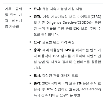
기후 규제
묘사:
유럽 지속 가능성 지침 시행
및 탄소 가
충격:
기업 지속가능성 보고 다이렉트(CSRD)
격 메커니
및 기존 Diligence Directive(CSDDD)는 공인
즘 가속화
된 녹색 건물을 위한 종합 ESG 보고, 주행 수
요를 관리합니다.
묘사:
글로벌 탄소 가격 확장
충격:
세계 배출량의
24%
를 차지하는 탄소 가
격 매출액의 10억 달러를 기록하여 저탄소 건
설 방법 및 재료의 경제적 인센티브를 창출합
니다.
묘사:
향상된 건물 에너지 코드
충격:
2024 국제 에너지 보존
7%
높은 주거 효
율성 및 10% 상업적인 효율성, accelerating
녹색 건축 채택을 요구하는 부호.