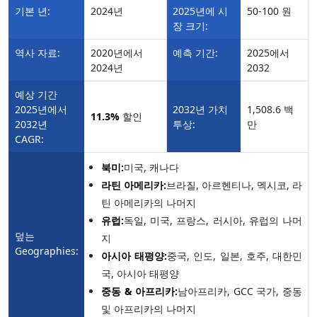
기본 년:
2024년
2025년에 시
50-100 원
장 크기:
역사 자료:
2020년에서
예측 기간:
2025에서
2024년
2032
예상 기간
2025년에서
2032년 가치
1,508.6 백
11.3%
할인
2032년
투상:
만
CAGR:
북미:
미국, 캐나다
라틴 아메리카:
브라질, 아르헨티나, 멕시코, 라
틴 아메리카의 나머지
유럽:
독일, 미국, 프랑스, 러시아, 유럽의 나머
덮는
지
Geographies:
아시아 태평양:
중국, 인도, 일본, 호주, 대한민
국, 아시아 태평양
중동 & 아프리카:
남아프리카, GCC 국가, 중동
및 아프리카의 나머지