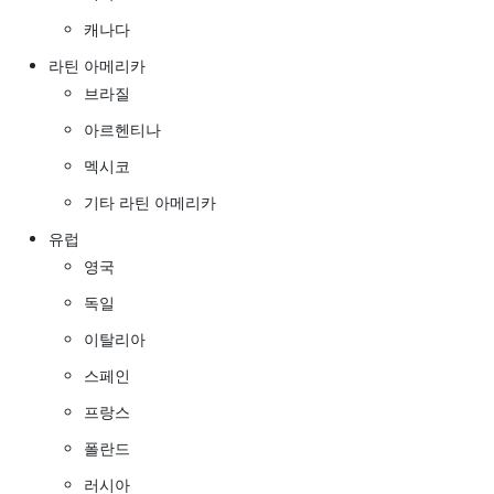
캐나다
라틴 아메리카
브라질
아르헨티나
멕시코
기타 라틴 아메리카
유럽
영국
독일
이탈리아
스페인
프랑스
폴란드
러시아