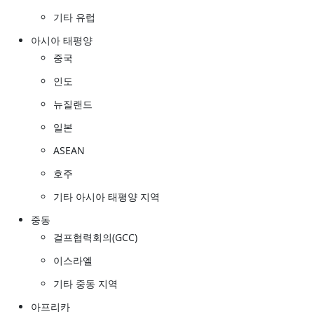
기타 유럽
아시아 태평양
중국
인도
뉴질랜드
일본
ASEAN
호주
기타 아시아 태평양 지역
중동
걸프협력회의(GCC)
이스라엘
기타 중동 지역
아프리카