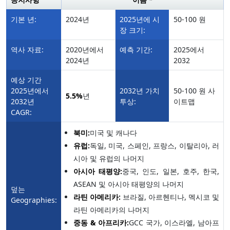
기본 년:
2024년
2025년에 시
50-100 원
장 크기:
역사 자료:
2020년에서
예측 기간:
2025에서
2024년
2032
예상 기간
2025년에서
2032년 가치
50-100 원 사
5.5%
년
2032년
투상:
이트맵
CAGR:
북미:
미국 및 캐나다
유럽:
독일, 미국, 스페인, 프랑스, 이탈리아, 러
시아 및 유럽의 나머지
아시아 태평양:
중국, 인도, 일본, 호주, 한국,
ASEAN 및 아시아 태평양의 나머지
덮는
라틴 아메리카:
브라질, 아르헨티나, 멕시코 및
Geographies:
라틴 아메리카의 나머지
중동 & 아프리카:
GCC 국가, 이스라엘, 남아프