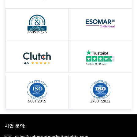
860519526
9001:2015
27001:2022
사업 문의:
sales@coherentmarketinsights.com