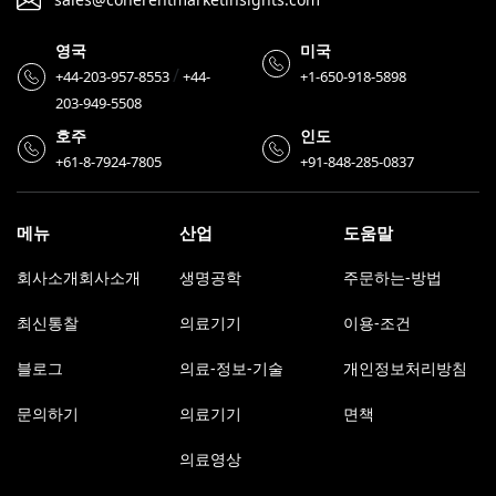
영국
미국
/
+44-203-957-8553
+44-
+1-650-918-5898
203-949-5508
호주
인도
+61-8-7924-7805
+91-848-285-0837
메뉴
산업
도움말
회사소개회사소개
생명공학
주문하는-방법
최신통찰
의료기기
이용-조건
블로그
의료-정보-기술
개인정보처리방침
문의하기
의료기기
면책
의료영상