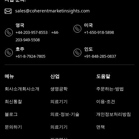
sales@coherentmarketinsights.com
영국
미국
/
+44-203-957-8553
+44-
+1-650-918-5898
203-949-5508
호주
인도
+61-8-7924-7805
+91-848-285-0837
메뉴
산업
도움말
회사소개회사소개
생명공학
주문하는-방법
최신통찰
의료기기
이용-조건
블로그
의료-정보-기술
개인정보처리방침
문의하기
의료기기
면책