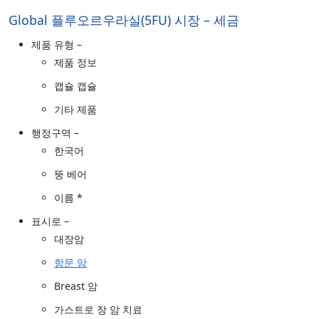
Global 플루오르우라실(5FU) 시장 – 세금
제품 유형 –
제품 정보
캡슐 캡슐
기타 제품
행정구역 –
한국어
뚱 베어
이름 *
표시로 –
대장암
항문 암
Breast 암
가스트로 장 암 치료