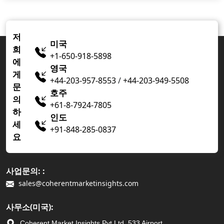
저
미국
희
+1-650-918-5898
에
영국
게
+44-203-957-8553
/
+44-203-949-5508
문
호주
의
+61-8-7924-7805
하
인도
세
+91-848-285-0837
요
사업문의: :
sales@coherentmarketinsights.com
사무소(미국):
Coherent Market Insights Pvt Ltd, 533 Airport