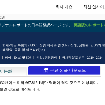
회사 개요
최신 인사이
32년
リジナルレポートの日本語翻訳ページです。
英語版のレポート
항체-약물 복합체 (ADC), 질병 적응증 별 (CNS 장애, 심혈관, 암,자가 면역
아 태평양, 중동 및 아프리카)별)
형식 :
Excel 및 PDF
산업 :
생명공학
역사적 분포 범위 :
2020 - 2024
무료 샘플 다운로드
세분화
2032년에는 미화 667,815.1백만 달러에 달할 것으로 예상되며,
 보일 것으로 예상됩니다.