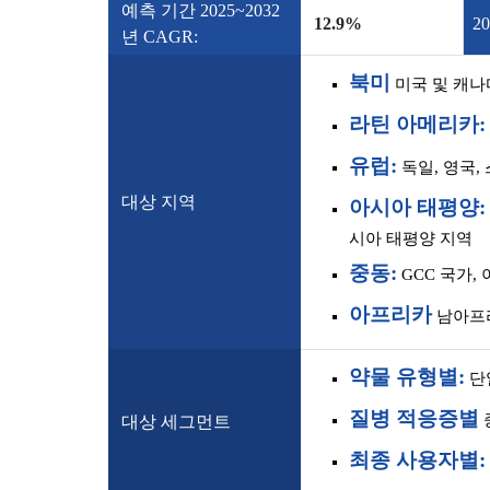
예측 기간 2025~2032
12.9%
2
년 CAGR:
북미
미국 및 캐나
라틴 아메리카:
유럽:
독일, 영국,
대상 지역
아시아 태평양
시아 태평양 지역
중동:
GCC 국가,
아프리카
남아프리
약물 유형별:
단일
질병 적응증별
대상 세그먼트
최종 사용자별: