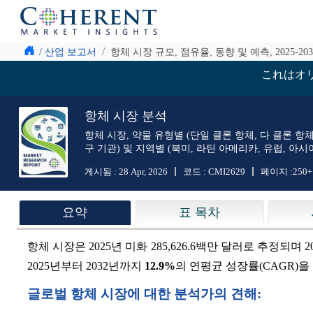
/ 산업 보고서
항체 시장 규모, 점유율, 동향 및 예측, 2025-20
これはオ
항체 시장 분석
항체 시장, 약물 유형별 (단일 클론 항체, 다 클론 항체, 
구 기관) 및 지역별 (북미, 라틴 아메리카, 유럽, 아시
게시됨 :
28 Apr, 2026
코드 :
CMI2629
페이지 :
250+
요약
표 목차
항체 시장은 2025년 미화 285,626.6백만 달러로 추정되며 
2025년부터 2032년까지
12.9%
의 연평균 성장률(CAGR)을
글로벌 항체 시장에 대한 분석가의 견해: