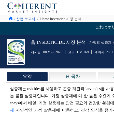
/ 산업 보고서
Home Insecticide 시장 분석
これはオ
홈 INSECTICIDE 시장 분석
가정용 살충제 시장
게시됨 :
08 May, 2026
코드 :
CMI769
페이지 :
250+
요약
표 목차
살충제는 ovicides를 사용하고 곤충 계란과 larvicides
는 물질 살충제입니다. 가정 살충제에 대 한 높은 수요가 있다,
spays에서 배열. 가정 살충제는 안전 필요와 건강한 환
제
자연적인 가정 살충제에 이동하고, 건강 인식을 증가시