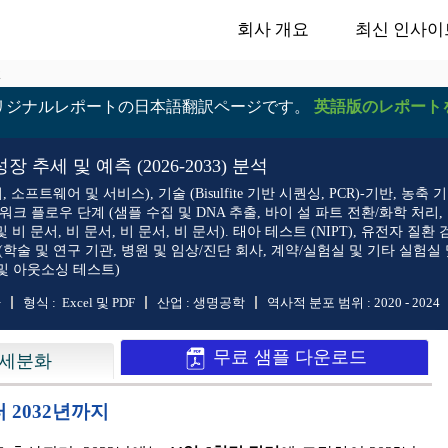
회사 개요
최신 인사이
2
リジナルレポートの日本語翻訳ページです。
英語版のレポート
 추세 및 예측 (2026-2033) 분석
 소프트웨어 및 서비스), 기술 (Bisulfite 기반 시퀀싱, PCR)-기반, 농축
C, 워크 플로우 단계 (샘플 수집 및 DNA 추출, 바이 설 파트 전환/화학 처
 비 문서, 비 문서, 비 문서, 비 문서). 태아 테스트 (NIPT), 유전자 질
 (학술 및 연구 기관, 병원 및 임상/진단 회사, 계약/실험실 및 기타 실험실
 및 아웃소싱 테스트)
+
형식 :
Excel 및 PDF
산업 :
생명공학
역사적 분포 범위 :
2020 - 2024
무료 샘플 다운로드
세분화
터 2032년까지