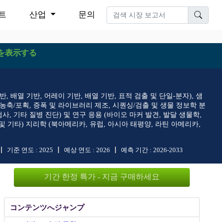
트
산업
문의
を表示する
 기반, 배열 기반, 어레이 기반, 배열 기반, 표적 검출 및 단일-분자), 샘
리, 농축/포획, 증폭 및 라이브러리 제조, 시퀀싱/검출 및 생물 정보학 분
환 검사, 기타 질병 진단) 및 연구 응용 (바이오 마커 발견, 발달 생물학,
 및 기타) 지리학 (북아메리카, 유럽, 아시아 태평양, 라틴 아메리카,
기준 연도 :
2025
예상 연도 :
2026
예측 기간 :
2026-2033
기간 한정 특가 - 지금 구매하세요
コンテンツへジャンプ