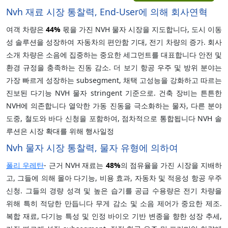
Nvh 재료 시장 통찰력, End-User에 의해 회사연혁
여객 차량은
44%
몫을 가진 NVH 물자 시장을 지도합니다, 도시 이동
성 솔루션을 성장하여 자동차의 편안함 기대, 전기 차량의 증가. 회사
소개 차량은 소음에 집중하는 중요한 세그먼트를 대표합니다 안전 및
환경 규정을 충족하는 진동 감소. 더 보기 항공 우주 및 방위 분야는
가장 빠르게 성장하는 subsegment, 채택 고성능을 강화하고 따르는
진보된 다기능 NVH 물자 stringent 기준으로. 건축 장비는 튼튼한
NVH에 의존합니다 열악한 가동 진동을 극소화하는 물자, 다른 분야
도중, 철도와 바다 신청을 포함하여, 점차적으로 통합됩니다 NVH 솔
루션은 시장 확대를 위해 행사일정
Nvh 물자 시장 통찰력, 물자 유형에 의하여
폴리 우레탄
- 근거 NVH 재료는
48%
의 점유율을 가진 시장을 지배하
고, 그들에 의해 몰아 다기능, 비용 효과, 자동차 및 적응성 항공 우주
신청. 그들의 경량 성격 및 높은 습기를 공급 수용량은 전기 차량을
위해 특히 적당한 만듭니다 무게 감소 및 소음 제어가 중요한 제조.
복합 재료, 다기능 특성 및 인정 바이오 기반 변종을 향한 성장 추세,