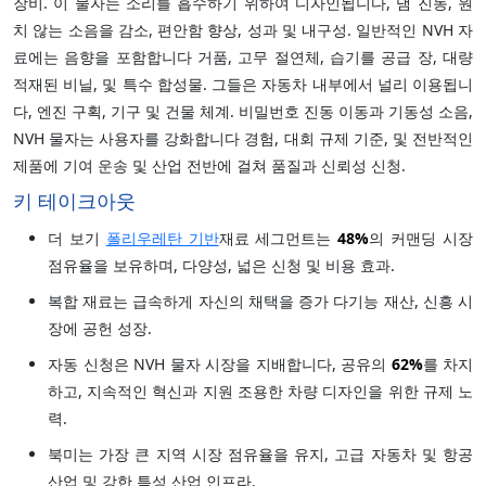
장비. 이 물자는 소리를 흡수하기 위하여 디자인됩니다, 댐 진동, 원
치 않는 소음을 감소, 편안함 향상, 성과 및 내구성. 일반적인 NVH 자
료에는 음향을 포함합니다 거품, 고무 절연체, 습기를 공급 장, 대량
적재된 비닐, 및 특수 합성물. 그들은 자동차 내부에서 널리 이용됩니
다, 엔진 구획, 기구 및 건물 체계. 비밀번호 진동 이동과 기동성 소음,
NVH 물자는 사용자를 강화합니다 경험, 대회 규제 기준, 및 전반적인
제품에 기여 운송 및 산업 전반에 걸쳐 품질과 신뢰성 신청.
키 테이크아웃
더 보기
폴리우레탄 기반
재료 세그먼트는
48%
의 커맨딩 시장
점유율을 보유하며, 다양성, 넓은 신청 및 비용 효과.
복합 재료는 급속하게 자신의 채택을 증가 다기능 재산, 신흥 시
장에 공헌 성장.
자동 신청은 NVH 물자 시장을 지배합니다, 공유의
62%
를 차지
하고, 지속적인 혁신과 지원 조용한 차량 디자인을 위한 규제 노
력.
북미는 가장 큰 지역 시장 점유율을 유지, 고급 자동차 및 항공
산업 및 강한 특성 산업 인프라.