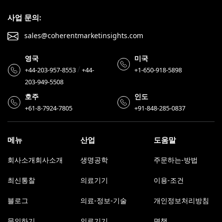
사업 문의:
sales@coherentmarketinsights.com
영국
미국
/
+44-203-957-8553
+44-
+1-650-918-5898
203-949-5508
호주
인도
+61-8-7924-7805
+91-848-285-0837
메뉴
산업
도움말
회사소개회사소개
생명공학
주문하는-방법
최신통찰
의료기기
이용-조건
블로그
의료-정보-기술
개인정보처리방침
문의하기
의료기기
면책